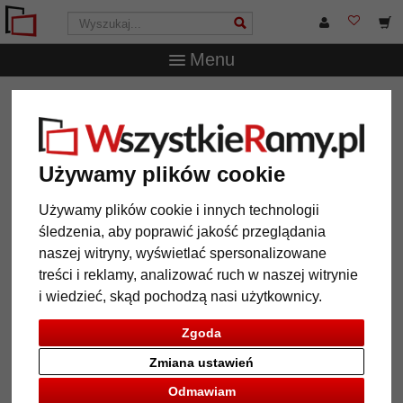
Menu
WszystkieRamy.pl
Marka
Larson-Juhl
1,4 mm
"Artique" passe-partout na wymiar
1,4 mm "Artique" passe-partout
Używamy plików cookie
na wymiar
Używamy plików cookie i innych technologii
śledzenia, aby poprawić jakość przeglądania
naszej witryny, wyświetlać spersonalizowane
treści i reklamy, analizować ruch w naszej witrynie
i wiedzieć, skąd pochodzą nasi użytkownicy.
Zgoda
Zmiana ustawień
Odmawiam
Powrót
Dalej