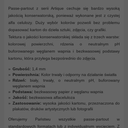
Passe-partout z serii Artique cechuje się bardzo wysoką
jakością konserwatorską, ponieważ wykonane jest z czystej
alfa celulozy. Duży wybór kolorów pozwoli bez problemu
dopasować karton do dzieła sztuki, zdjęcia, czy grafiki.
Tektura o jakości konserwatorskiej składa się z trzech warstw:
kolorowej powierzchni, rdzenia o neutralnym pH
buforowanego węglanem wapnia i bezkwasowej podstawy
kartonu, która przylega bezpośrednio do zdjęcia.
Grubość:
1,4 mm
Powierzchnia:
Kolor trwały i odporny na działanie światła
Rdzeń:
biały, trwały, o neutralnym pH, buforowany
węglanem wapnia
Podstawa:
bezkwasowy papier z węglanu wapnia
Jakość:
bezkwasowa alfaceluloza
Zastosowanie:
wysoka jakości kartonu, przeznaczona do
plakatów, druków artystycznych lub fotografii
Oferujemy Państwu wszystkie passe-partout w
standardowych formatach lub z indywidualnym wycięciem. Z