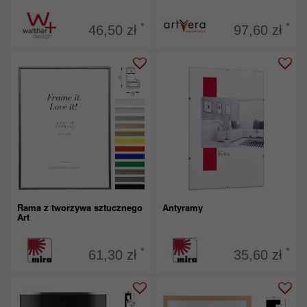
*
*
46,50 zł
97,60 zł
Rama z tworzywa sztucznego
Antyramy
Art
*
*
61,30 zł
35,60 zł