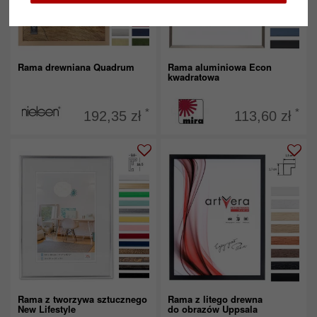
Rama drewniana Quadrum
Rama aluminiowa Econ
kwadratowa
*
*
192,35 zł
113,60 zł
Rama z tworzywa sztucznego
Rama z litego drewna
New Lifestyle
do obrazów Uppsala