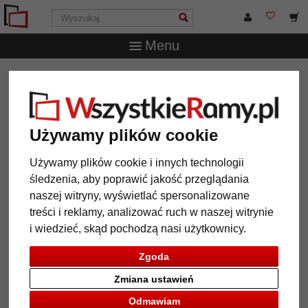
Menu
WszystkieRamy.pl
Wielkość ramy
30x40 cm
Używamy plików cookie
Używamy plików cookie i innych technologii
12 Artykuły
Popularność
śledzenia, aby poprawić jakość przeglądania
Galeria
naszej witryny, wyświetlać spersonalizowane
treści i reklamy, analizować ruch w naszej witrynie
i wiedzieć, skąd pochodzą nasi użytkownicy.
Zgoda
Zmiana ustawień
Odmawiam