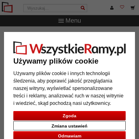
Menu
WszystkieRamy.pl
Wielkość ramy
28x35 cm
Używamy plików cookie
Używamy plików cookie i innych technologii
12 Artykuły
Popularność
śledzenia, aby poprawić jakość przeglądania
Galeria
naszej witryny, wyświetlać spersonalizowane
treści i reklamy, analizować ruch w naszej witrynie
i wiedzieć, skąd pochodzą nasi użytkownicy.
Zgoda
Zmiana ustawień
Odmawiam