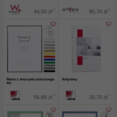
*
*
44,50 zł
80,70 zł
Rama z tworzywa sztucznego
Antyramy
Art
*
*
56,80 zł
26,70 zł