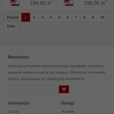
*
*
184,00 zł
338,90 zł
Powrót
1
2
3
4
5
6
7
8
9
29
Dalej
Newsletter
Jeżeli chcą Państwo otrzymywać nasz newsletter, prosimy o
wpisanie adresu e-mail w tym miejscu. W każdym momencie
można zrezygnować ze subskrypcji newslettera.
Informacje
Usługi
O nas
Kontakt