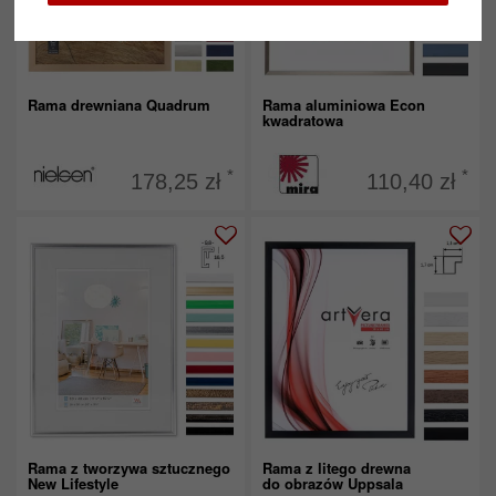
Rama drewniana Quadrum
Rama aluminiowa Econ
kwadratowa
*
*
178,25 zł
110,40 zł
Rama z tworzywa sztucznego
Rama z litego drewna
New Lifestyle
do obrazów Uppsala