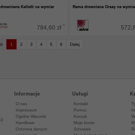
drewniana Kallatti na wymiar
Rama drewniana Orsay na wymia
*
784,60 zł
572,
ót
1
2
3
4
5
6
Dalej
Informacje
Usługi
Ka
O nas
Kontakt
T
Impressum
Pomoc
I
Ogólne Warunki
Koszyk
W
ji
Handlowe
Moje konto
M
Ochrona danych
Schowek
R