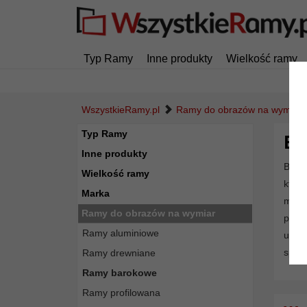
Typ Ramy
Inne produkty
Wielkość ramy
WszystkieRamy.pl
Ramy do obrazów na wymiar
Typ Ramy
Ba
Inne produkty
Barok
Wielkość ramy
któr
Marka
mogą
Ramy do obrazów na wymiar
pełn
Ramy aluminiowe
udek
specj
Ramy drewniane
Ramy barokowe
Ramy profilowana