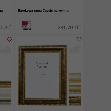
na
Barokowa rama Cassis na wymiar
*
*
10 zł
281,70 zł