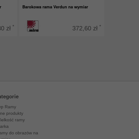
r
Barokowa rama Verdun na wymiar
*
*
80 zł
372,60 zł
tegorie
yp Ramy
nne produkty
ielkość ramy
arka
amy do obrazów na