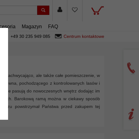
cesoria
Magazyn
FAQ
+49 30 235 949 085
Centrum kontaktowe
ał zachwycająco, ale także całe pomieszczenie, w
o drewna, pochodzącego z kontrolowanych lasów i
ealnie pasują do nowoczesnych wnętrz dodając im
nżacjach. Barokową ramą można w ciekawy sposób
t obrazu powstrzymał Państwa przed zakupem tej