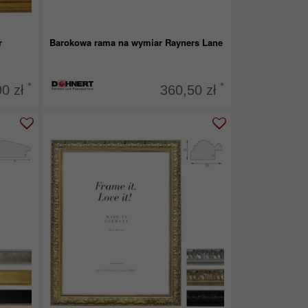
r
Barokowa rama na wymiar Rayners Lane
*
*
90 zł
360,50 zł