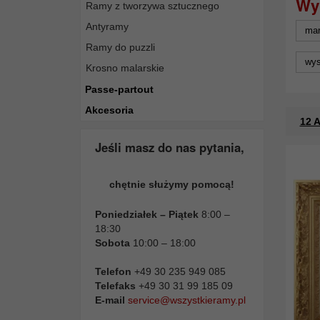
Ramy z tworzywa sztucznego
Antyramy
ma
Ramy do puzzli
wys
Krosno malarskie
Passe-partout
Akcesoria
12 A
Jeśli masz do nas pytania,
chętnie służymy pomocą!
Poniedziałek – Piątek
8:00 –
18:30
Sobota
10:00 – 18:00
Telefon
+49 30 235 949 085
Telefaks
+49 30 31 99 185 09
E-mail
service@wszystkieramy.pl