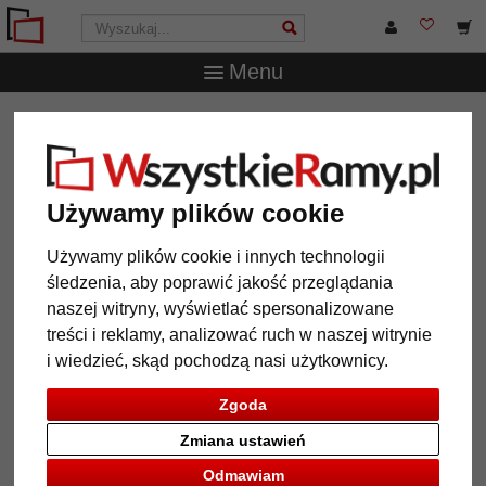
Menu
WszystkieRamy.pl
Wielkość ramy
21x29,7 cm (A4)
Używamy plików cookie
Używamy plików cookie i innych technologii
12 Artykuły
Popularność
śledzenia, aby poprawić jakość przeglądania
Galeria
naszej witryny, wyświetlać spersonalizowane
treści i reklamy, analizować ruch w naszej witrynie
i wiedzieć, skąd pochodzą nasi użytkownicy.
Zgoda
Zmiana ustawień
Odmawiam