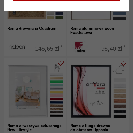
Rama drewniana Quadrum
Rama aluminiowa Econ
kwadratowa
*
*
145,65 zł
95,40 zł
Rama z tworzywa sztucznego
Rama z litego drewna
New Lifestyle
do obrazów Uppsala