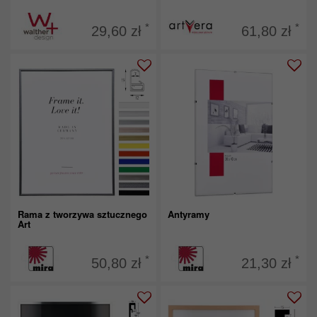
*
*
29,60 zł
61,80 zł
Rama z tworzywa sztucznego
Antyramy
Art
*
*
50,80 zł
21,30 zł