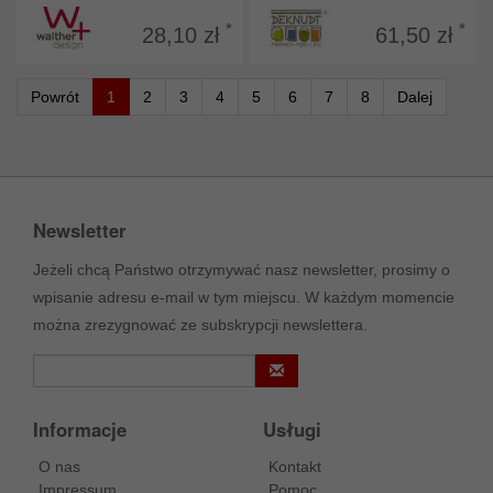
*
*
28,10 zł
61,50 zł
Powrót
1
2
3
4
5
6
7
8
Dalej
Newsletter
Jeżeli chcą Państwo otrzymywać nasz newsletter, prosimy o
wpisanie adresu e-mail w tym miejscu. W każdym momencie
można zrezygnować ze subskrypcji newslettera.
Informacje
Usługi
O nas
Kontakt
Impressum
Pomoc