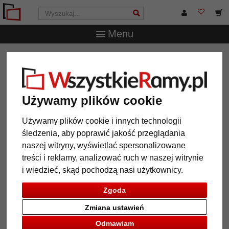
Menu
WszystkieRamy.pl
Typ Ramy
Ramy z tworzywa
sztucznego
Używamy plików cookie
Używamy plików cookie i innych technologii
śledzenia, aby poprawić jakość przeglądania
12 Artykuły
Popularność
naszej witryny, wyświetlać spersonalizowane
Galeria
treści i reklamy, analizować ruch w naszej witrynie
i wiedzieć, skąd pochodzą nasi użytkownicy.
Zgoda
Zmiana ustawień
Odmawiam