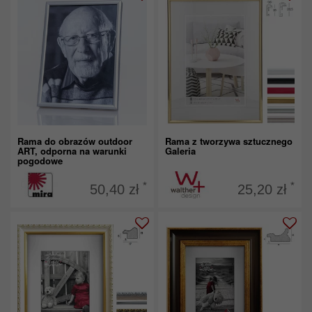
Rama do obrazów outdoor
Rama z tworzywa sztucznego
ART, odporna na warunki
Galeria
pogodowe
*
*
50,40 zł
25,20 zł