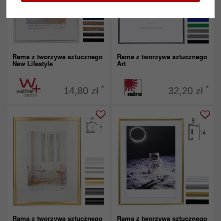
Rama z tworzywa sztucznego
Rama z tworzywa sztucznego
New Lifestyle
Art
*
*
14,80 zł
32,20 zł
Rama z tworzywa sztucznego
Rama z tworzywa sztucznego