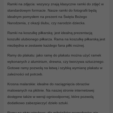
Ramki na zdjęcia: wszyscy znają klasyczne ramki do zdjęć w
standardowym formacie. Nasze ramki do fotografii będą
idealnym pomysłem na prezent na Święta Bożego
Narodzenia, z okazji ślubu, czy narodzin dziecka.
Ramki na koszulkę piłkarską: jest idealną prezentacją
koszulki ulubionego piłkarza. Rama na koszulkę piłkarską jest
niezbędna w zestawie każdego fana piłki nożnej.
Ramy do plakatu: jako ramę do plakatu można użyć ramek
wykonanych z aluminium, drewna, czy tworzywa sztucznego.
Gotowe ramy pozwolą na łatwą i szybką wymianę plakatu w
zależności od potrzeb.
Krosna malarskie: idealne do naciągnięcia obrazów
malowanych na płótnie. Na naszej stronie internetowej
dostępne także w wersji ognioodpornej, które pozwolą
dodatkowo zabezpieczyć dzieło sztuki.
Ramy na płyty winylowe: dla miłośników gramofonów, nie