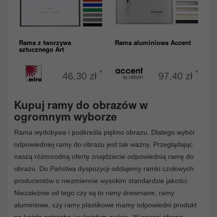
Rama z tworzywa
Rama aluminiowa Accent
sztucznego Art
*
*
46,30 zł
97,40 zł
Kupuj ramy do obrazów w
ogromnym wyborze
Rama wydobywa i podkreśla piękno obrazu. Dlatego wybór
odpowiedniej ramy do obrazu jest tak ważny. Przeglądając
naszą różnorodną ofertę znajdziecie odpowiednią ramę do
obrazu. Do Państwa dyspozycji oddajemy ramki czołowych
producentów o niezmiennie wysokim standardzie jakości.
Niezależnie od tego czy są to ramy drewniane, ramy
aluminiowe, czy ramy plastikowe mamy odpowiedni produkt
na każdą potrzebę i w każdym guście. W naszej ofercie,