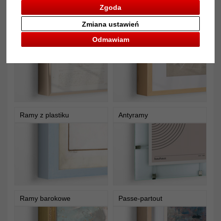
Zgoda
Zmiana ustawień
Ramy aluminiowe
Ramy drewniane
Odmawiam
Ramy z plastiku
Antyramy
Ramy barokowe
Passe-partout