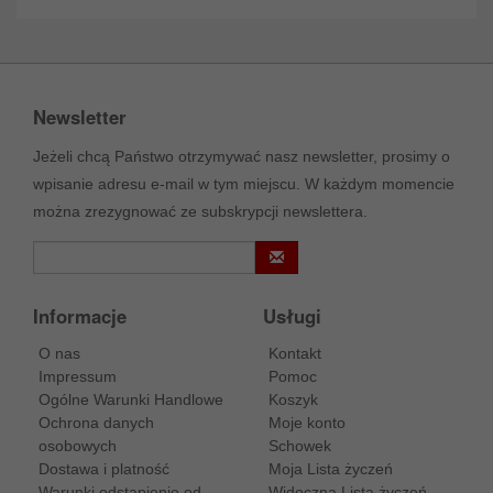
Newsletter
Jeżeli chcą Państwo otrzymywać nasz newsletter, prosimy o
wpisanie adresu e-mail w tym miejscu. W każdym momencie
można zrezygnować ze subskrypcji newslettera.
Informacje
Usługi
O nas
Kontakt
Impressum
Pomoc
Ogólne Warunki Handlowe
Koszyk
Ochrona danych
Moje konto
osobowych
Schowek
Dostawa i platność
Moja Lista życzeń
Warunki odstąpienie od
Widoczna Lista życzeń