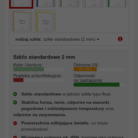
rodzaj szkła:
szkło standardowe (2 mm)
Szkło standardowe 2 mm
Kolor i kontury:
Ochrona UV:
ok. 45%
Powłoka antyrefleksyjna:
Odporność
na zadrapania:
Szkło standardowe
w jakości szkła typu float.
Stabilna forma, tanie, odporne na warunki
pogodowe i oddziaływanie temperatury
oraz
odporne na zarysowania.
Powierzchnia odbijająca światło
, co może
przeszkadzać.
Minimalna ochrona ok. 45%
, bardziej jako ochrona