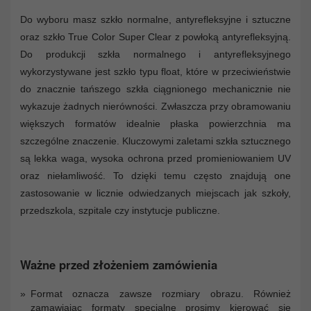
Do wyboru masz szkło normalne, antyrefleksyjne i sztuczne
oraz szkło True Color Super Clear z powłoką antyrefleksyjną.
Do produkcji szkła normalnego i antyrefleksyjnego
wykorzystywane jest szkło typu float, które w przeciwieństwie
do znacznie tańszego szkła ciągnionego mechanicznie nie
wykazuje żadnych nierówności. Zwłaszcza przy obramowaniu
większych formatów idealnie płaska powierzchnia ma
szczególne znaczenie. Kluczowymi zaletami szkła sztucznego
są lekka waga, wysoka ochrona przed promieniowaniem UV
oraz niełamliwość. To dzięki temu często znajdują one
zastosowanie w licznie odwiedzanych miejscach jak szkoły,
przedszkola, szpitale czy instytucje publiczne.
Ważne przed złożeniem zamówienia
Format oznacza zawsze rozmiary obrazu. Również
zamawiając formaty specjalne prosimy kierować się