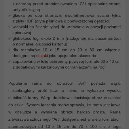
z ochroną przed promieniowaniem UV i opcjonalną stroną
antyrefleksyjną
gładka po obu stronach, dwumilimetrowa ściana tylna
z płyty HDF (płyta pilśniowa o podwyższonej gęstości)
wieszaki na ścianie tylnej do wieszania w pozycji poziomej
i pionowej
głębokość fugi około 2 mm (nadaje się dla passe-partout
o normalnej grubości kartonu)
dla rozmiarów 10 x 15 cm do 20 x 30 cm włącznie
dostępne są
stojaki
jako opcjonalne akcesoria
zapakowane w folię ochronną, powyżej formatu 30 x 40 cm
z dodatkowymi kartonowymi ochraniaczami na rogi
Popularna rama do obrazów „Art” posiada wąski
i zaokrąglony profil listw, a mimo to wykazuje wysoką
stabilność formy. Wargi dociskowe dociskają obraz w całości
do szkła. System łączenia rogów sprawia, że rama jest łatwa
w obsłudze a wymiana obrazu bardzo prosta. Rama
z tworzywa sztucznego "Art" dostępna jest w wielu formatach
standardowych od 10 x 15 cm do 70 x 100 cm, z tego