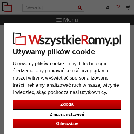
Menu
WszystkieRamy.pl
Akcesoria
Akcesoria do szyn
galeryjnych
2 szt. aluminiowych haków do obrazów
Używamy plików cookie
2 szt. aluminiowych haków do
obrazów
Używamy plików cookie i innych technologii
śledzenia, aby poprawić jakość przeglądania
naszej witryny, wyświetlać spersonalizowane
treści i reklamy, analizować ruch w naszej witrynie
i wiedzieć, skąd pochodzą nasi użytkownicy.
Zgoda
Zmiana ustawień
Odmawiam