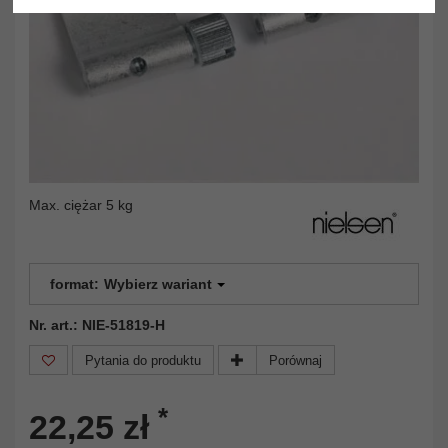
Max. ciężar 5 kg
format:
Wybierz wariant
Nr. art.: NIE-51819-H
Pytania do produktu
Porównaj
*
22,25 zł