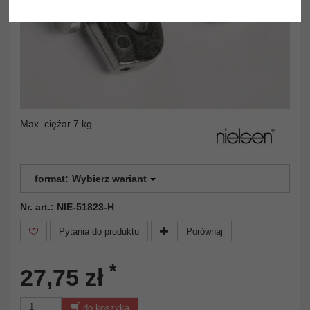
Max. ciężar 7 kg
format:
Wybierz wariant
Nr. art.: NIE-51823-H
Pytania do produktu
Porównaj
*
27,75 zł
do koszyka