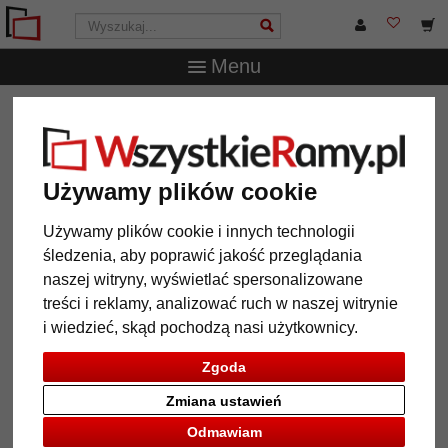
Menu
WszystkieRamy.pl
Marka
Nielsen Design
2 szt. dużych
haków do obrazów
2 szt. dużych haków do obrazów
Używamy plików cookie
Używamy plików cookie i innych technologii
śledzenia, aby poprawić jakość przeglądania
naszej witryny, wyświetlać spersonalizowane
treści i reklamy, analizować ruch w naszej witrynie
i wiedzieć, skąd pochodzą nasi użytkownicy.
Zgoda
Zmiana ustawień
Odmawiam