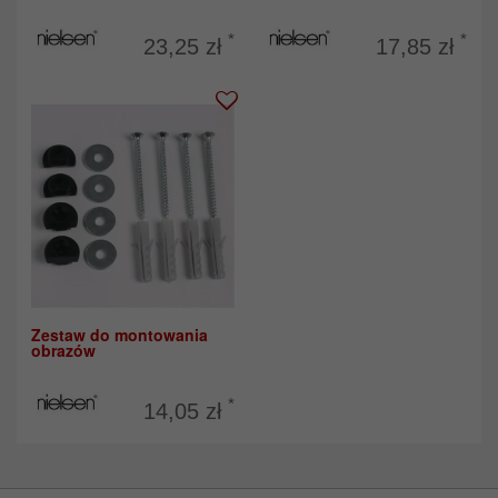
*
*
23,25 zł
17,85 zł
Zestaw do montowania
obrazów
*
14,05 zł