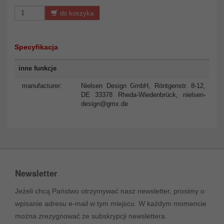
do koszyka
Specyfikacja
inne funkcje
manufacturer:
Nielsen Design GmbH, Röntgenstr. 8-12,
DE 33378 Rheda-Wiedenbrück,
nielsen-
design@gmx.de
Newsletter
Jeżeli chcą Państwo otrzymywać nasz newsletter, prosimy o
wpisanie adresu e-mail w tym miejscu. W każdym momencie
można zrezygnować ze subskrypcji newslettera.