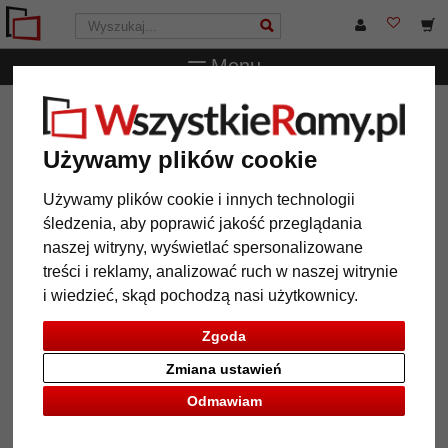
Menu
WszystkieRamy.pl
Akcesoria
Akcesoria do szyn
galeryjnych
5 szt. zawieszek przeciwpoślizgowych
Używamy plików cookie
5 szt. zawieszek
przeciwpoślizgowych
Używamy plików cookie i innych technologii
śledzenia, aby poprawić jakość przeglądania
naszej witryny, wyświetlać spersonalizowane
treści i reklamy, analizować ruch w naszej witrynie
i wiedzieć, skąd pochodzą nasi użytkownicy.
Zgoda
Zmiana ustawień
Odmawiam