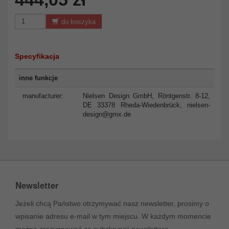
do koszyka
Specyfikacja
inne funkcje
manufacturer:
Nielsen Design GmbH, Röntgenstr. 8-12,
DE 33378 Rheda-Wiedenbrück,
nielsen-
design@gmx.de
Newsletter
Jeżeli chcą Państwo otrzymywać nasz newsletter, prosimy o
wpisanie adresu e-mail w tym miejscu. W każdym momencie
można zrezygnować ze subskrypcji newslettera.