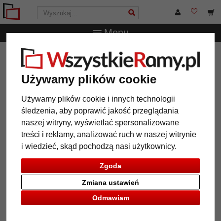
Menu
WszystkieRamy.pl
Akcesoria
Akcesoria do szyn
galeryjnych
50 szt. aluminowych haków do obrazów (max.
ciężar 5 kg)
Używamy plików cookie
50 szt. aluminowych haków do
Używamy plików cookie i innych technologii
obrazów (max. ciężar 5 kg)
śledzenia, aby poprawić jakość przeglądania
naszej witryny, wyświetlać spersonalizowane
treści i reklamy, analizować ruch w naszej witrynie
i wiedzieć, skąd pochodzą nasi użytkownicy.
Zgoda
Zmiana ustawień
Odmawiam