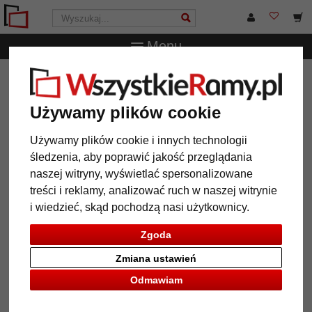
Menu
WszystkieRamy.pl
Marka
Nielsen Design
50 szt. kołek
uniwersalny (6mm) z wkrętem do montażu zacisków ściennych
z podkladkami
Używamy plików cookie
50 szt. kołek uniwersalny (6mm) z
Używamy plików cookie i innych technologii
wkrętem do montażu zacisków
śledzenia, aby poprawić jakość przeglądania
ściennych z podkladkami
naszej witryny, wyświetlać spersonalizowane
treści i reklamy, analizować ruch w naszej witrynie
i wiedzieć, skąd pochodzą nasi użytkownicy.
Zgoda
Zmiana ustawień
Odmawiam