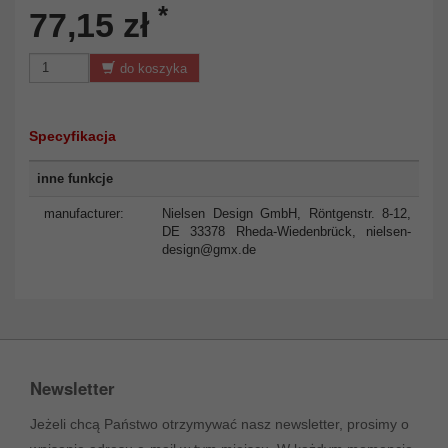
*
77,15 zł
do koszyka
Specyfikacja
inne funkcje
manufacturer:
Nielsen Design GmbH, Röntgenstr. 8-12,
DE 33378 Rheda-Wiedenbrück,
nielsen-
design@gmx.de
Newsletter
Jeżeli chcą Państwo otrzymywać nasz newsletter, prosimy o