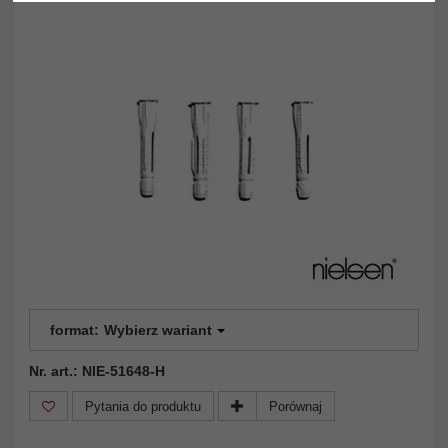
format:
Wybierz wariant
Nr. art.: NIE-51648-H
Pytania do produktu
Porównaj