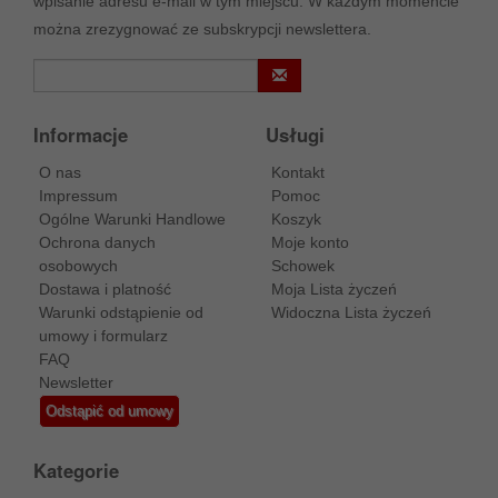
wpisanie adresu e-mail w tym miejscu. W każdym momencie
można zrezygnować ze subskrypcji newslettera.
Informacje
Usługi
O nas
Kontakt
Impressum
Pomoc
Ogólne Warunki Handlowe
Koszyk
Ochrona danych
Moje konto
osobowych
Schowek
Dostawa i platność
Moja Lista życzeń
Warunki odstąpienie od
Widoczna Lista życzeń
umowy i formularz
FAQ
Newsletter
Odstąpić od umowy
Kategorie