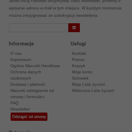
Jeżeli chcą Państwo otrzymywać nasz newsletter, prosimy o
wpisanie adresu e-mail w tym miejscu. W każdym momencie
można zrezygnować ze subskrypcji newslettera.
Informacje
Usługi
O nas
Kontakt
Impressum
Pomoc
Ogólne Warunki Handlowe
Koszyk
Ochrona danych
Moje konto
osobowych
Schowek
Dostawa i platność
Moja Lista życzeń
Warunki odstąpienie od
Widoczna Lista życzeń
umowy i formularz
FAQ
Newsletter
Odstąpić od umowy