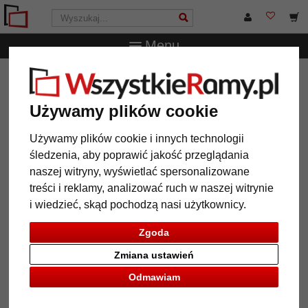
Menu
WszystkieRamy.pl
Marka
Nielsen Design
50 szt. linek
stalowych 1,3mm/200cm z pętelką i przesuwanymi hakami
(max. ciężar 7 kg)
Używamy plików cookie
50 szt. linek stalowych
Używamy plików cookie i innych technologii
1,3mm/200cm z pętelką i
śledzenia, aby poprawić jakość przeglądania
przesuwanymi hakami (max.
naszej witryny, wyświetlać spersonalizowane
ciężar 7 kg)
treści i reklamy, analizować ruch w naszej witrynie
i wiedzieć, skąd pochodzą nasi użytkownicy.
Zgoda
Zmiana ustawień
Odmawiam