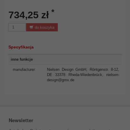
*
734,25 zł
do koszyka
Specyfikacja
inne funkcje
manufacturer:
Nielsen Design GmbH, Röntgenstr. 8-12,
DE 33378 Rheda-Wiedenbrück,
nielsen-
design@gmx.de
Newsletter