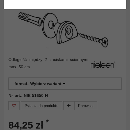
Odległość między 2 zaciskami ściennymi
max. 50 cm
format:
Wybierz wariant
Nr. art.: NIE-51650-H
Pytania do produktu
Porównaj
*
84,25 zł