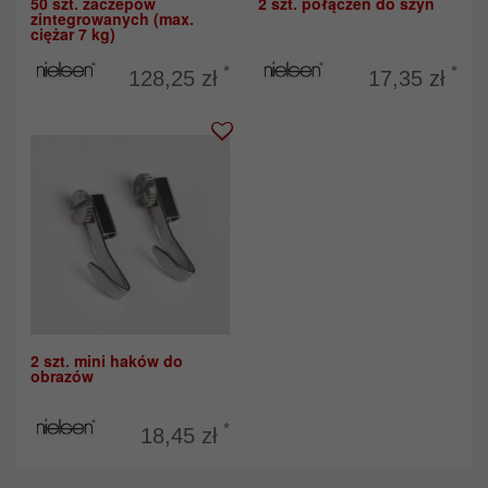
50 szt. zaczepów
2 szt. połączeń do szyn
zintegrowanych (max.
ciężar 7 kg)
*
*
128,25 zł
17,35 zł
2 szt. mini haków do
obrazów
*
18,45 zł