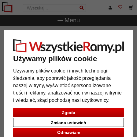
Menu
WszystkieRamy.pl
Akcesoria
Akcesoria do szyn
galeryjnych
50 szt. zacisków ściennych i podkładek
50 szt. zacisków ściennych i
Używamy plików cookie
podkładek
Używamy plików cookie i innych technologii
śledzenia, aby poprawić jakość przeglądania
naszej witryny, wyświetlać spersonalizowane
treści i reklamy, analizować ruch w naszej witrynie
i wiedzieć, skąd pochodzą nasi użytkownicy.
Zgoda
Zmiana ustawień
Odmawiam