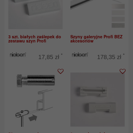
3 szt. białych zaślepek do
Szyny galeryjne Profi BEZ
zestawu szyn Profi
akcesoriów
*
*
17,85 zł
178,35 zł