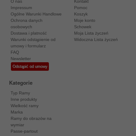
O nas
Kontakt
Impressum
Pomoc
Ogólne Warunki Handlowe
Koszyk
Ochrona danych
Moje konto
osobowych
Schowek
Dostawa i platność
Moja Lista życzeń
Warunki odstąpienie od
Widoczna Lista życzeń
umowy i formularz
FAQ
Newsletter
Odstąpić od umowy
Kategorie
Typ Ramy
Inne produkty
Wielkość ramy
Marka
Ramy do obrazów na
wymiar
Passe-partout