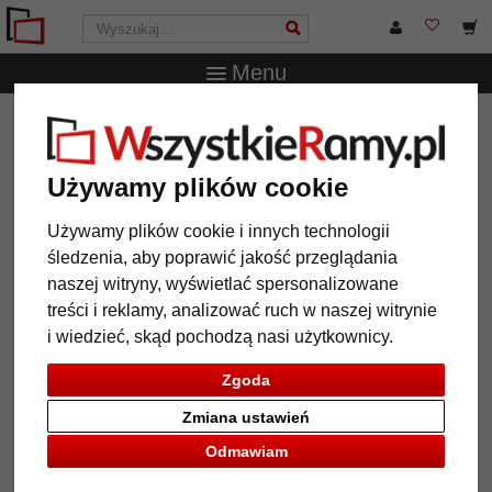
Menu
WszystkieRamy.pl
Marka
Deknudt
Akrylowy stojak
do zdjęć
Używamy plików cookie
Akrylowy stojak do zdjęć
Używamy plików cookie i innych technologii
śledzenia, aby poprawić jakość przeglądania
naszej witryny, wyświetlać spersonalizowane
treści i reklamy, analizować ruch w naszej witrynie
i wiedzieć, skąd pochodzą nasi użytkownicy.
Zgoda
Zmiana ustawień
Odmawiam
Powrót
Dalej