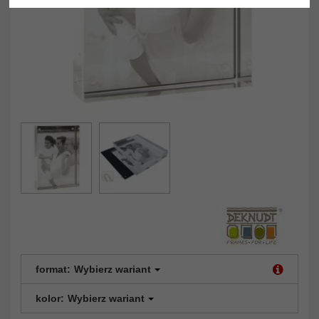
format:
Wybierz wariant
kolor:
Wybierz wariant