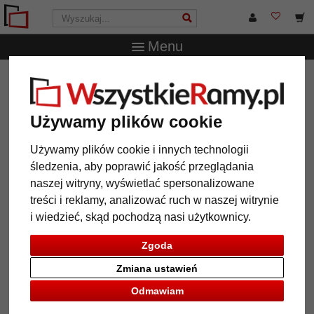
Menu
WszystkieRamy.pl
Marka
Walther Design
Album
książka "Classic" do wklejania, 30x37 cm
Używamy plików cookie
Album książka "Classic" do
wklejania, 30x37 cm
Używamy plików cookie i innych technologii
śledzenia, aby poprawić jakość przeglądania
naszej witryny, wyświetlać spersonalizowane
treści i reklamy, analizować ruch w naszej witrynie
i wiedzieć, skąd pochodzą nasi użytkownicy.
Zgoda
Zmiana ustawień
Odmawiam
Powrót
Dalej