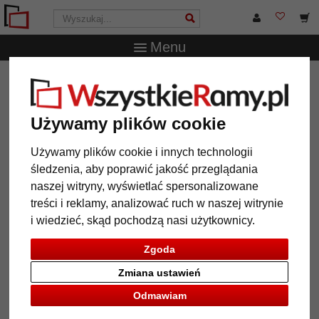
Menu
WszystkieRamy.pl
Marka
Walther Design
Album
książka "Monza" do wklejania, 33x34 cm
Używamy plików cookie
Album książka "Monza" do
wklejania, 33x34 cm
Używamy plików cookie i innych technologii
śledzenia, aby poprawić jakość przeglądania
naszej witryny, wyświetlać spersonalizowane
treści i reklamy, analizować ruch w naszej witrynie
i wiedzieć, skąd pochodzą nasi użytkownicy.
Zgoda
Zmiana ustawień
Odmawiam
Powrót
Dalej