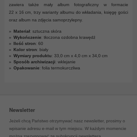
zawiera także mały album fotograficzny w formacie
22 x 16 cm, trzy warianty albumu do wkładania, księgę gości
oraz album na zdjęcia samoprzylepny.
Materiał
: sztuczna skóra
Wykończenie
: tłoczona ozdobna krawędź
Ilość stron
: 60
Kolor stron
: biały
Wymiary produktu
: 33,0 cm x 4,0 cm x 34,0 cm
Sposób archiwizacji
: wklejanie
Opakowanie
: folia termokurczliwa
Newsletter
Jeżeli chcą Państwo otrzymywać nasz newsletter, prosimy o
wpisanie adresu e-mail w tym miejscu. W każdym momencie
można zrezygnować ze subskrypcji newslettera.