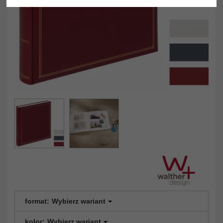
format:
Wybierz wariant
kolor:
Wybierz wariant