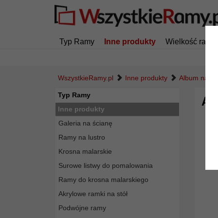
Typ Ramy
Inne produkty
Wielkość ramy
WszystkieRamy.pl
Inne produkty
Album na zd
Typ Ramy
Al
Inne produkty
Galeria na ścianę
Ramy na lustro
Krosna malarskie
Surowe listwy do pomalowania
Ramy do krosna malarskiego
Akrylowe ramki na stół
Podwójne ramy
Powró