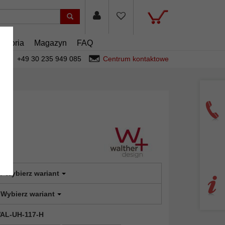
cesoria
Magazyn
FAQ
+49 30 235 949 085
Centrum kontaktowe
:
Wybierz wariant
Wybierz wariant
 WAL-UH-117-H