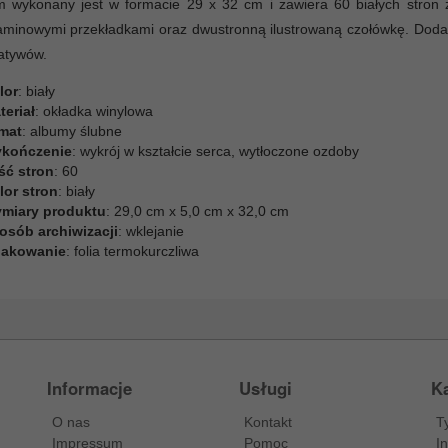
m wykonany jest w formacie 29 x 32 cm i zawiera 60 białych stron 
aminowymi przekładkami oraz dwustronną ilustrowaną czołówkę. Dod
atywów.
lor
: biały
teriał
: okładka winylowa
mat
: albumy ślubne
kończenie
: wykrój w kształcie serca, wytłoczone ozdoby
ość stron
: 60
lor stron
: biały
miary produktu
: 29,0 cm x 5,0 cm x 32,0 cm
osób archiwizacji
: wklejanie
akowanie
: folia termokurczliwa
Informacje
Usługi
Ka
O nas
Kontakt
T
Impressum
Pomoc
I