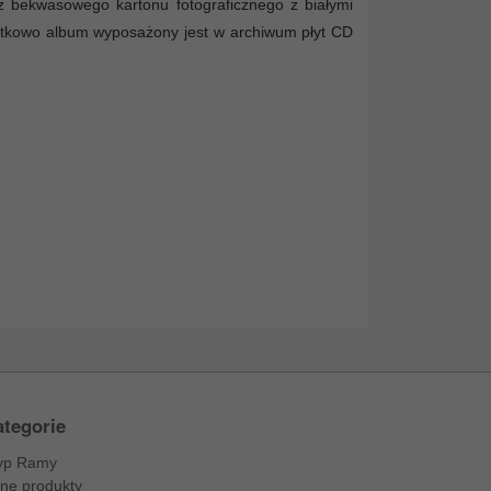
z bekwasowego kartonu fotograficznego z białymi
atkowo album wyposażony jest w archiwum płyt CD
tegorie
yp Ramy
nne produkty