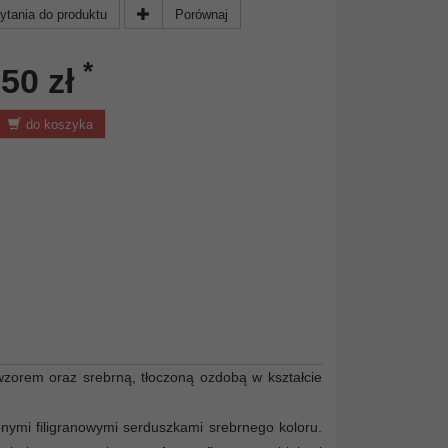
ytania do produktu
Porównaj
*
,50 zł
do koszyka
wzorem oraz srebrną, tłoczoną ozdobą w kształcie
onymi filigranowymi serduszkami srebrnego koloru.