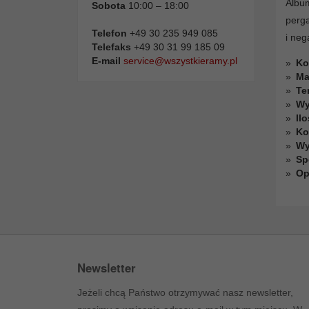
Albu
Sobota
10:00 – 18:00
perg
Telefon
+49 30 235 949 085
i neg
Telefaks
+49 30 31 99 185 09
E-mail
service@wszystkieramy.pl
Ko
Ma
Te
Wy
Il
Ko
Wy
Sp
Op
Newsletter
Jeżeli chcą Państwo otrzymywać nasz newsletter,