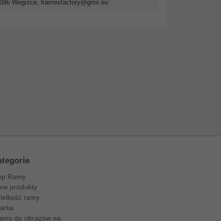
2-086 Wegrzce,
framesfactory@gmx.eu
tegorie
yp Ramy
nne produkty
ielkość ramy
arka
amy do obrazów na