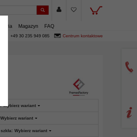
esoria
Magazyn
FAQ
+49 30 235 949 085
Centrum kontaktowe
:
Wybierz wariant
Wybierz wariant
 szkła:
Wybierz wariant