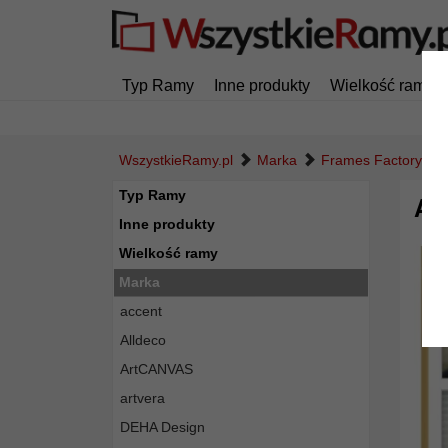
Typ Ramy
Inne produkty
Wielkość ramy
WszystkieRamy.pl
Marka
Frames Factory
Typ Ramy
Al
Inne produkty
Wielkość ramy
Marka
accent
Alldeco
ArtCANVAS
artvera
DEHA Design
Powró