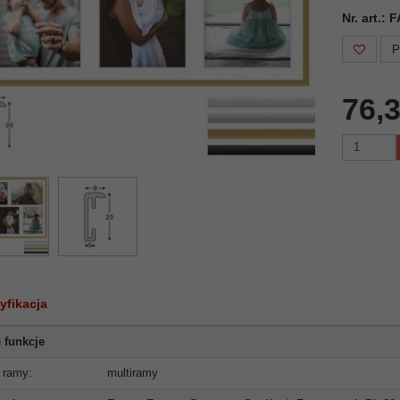
Nr. art.:
P
76,3
yfikacja
 funkcje
 ramy:
multiramy