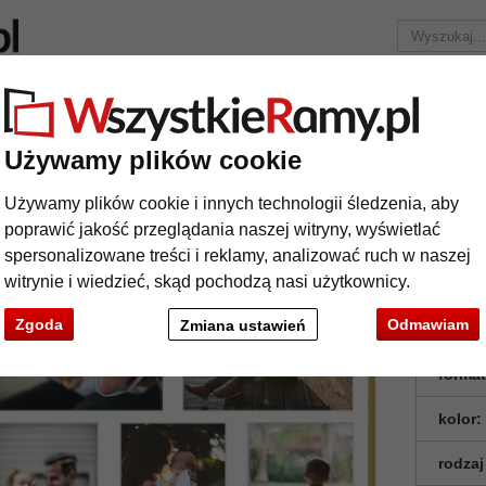
Marka
Ramy do obrazów na wymiar
Passe-partout
Akc
Tylko 25,95 zł
za wysyłkę.
Używamy plików cookie
Aluminiowa multiramka na zdjęcia Amelia
Używamy plików cookie i innych technologii śledzenia, aby
uminiowa multiramka na zdjęcia Amelia
poprawić jakość przeglądania naszej witryny, wyświetlać
spersonalizowane treści i reklamy, analizować ruch w naszej
witrynie i wiedzieć, skąd pochodzą nasi użytkownicy.
Zgoda
Odmawiam
Zmiana ustawień
format
kolor:
rodzaj
t
Dalej