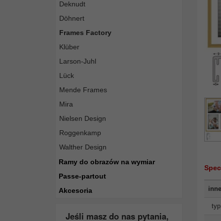
Deknudt
Döhnert
Frames Factory
Klüber
Larson-Juhl
Lück
Mende Frames
Mira
Nielsen Design
Roggenkamp
Walther Design
Ramy do obrazów na wymiar
Spec
Passe-partout
inne
Akcesoria
typ
Jeśli masz do nas pytania,