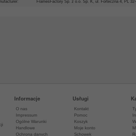
ufacturer:
FramesFactory Sp. z o.o. Sp. K, ul. Forteczna 4, PL 3
Informacje
Usługi
Ka
O nas
Kontakt
T
Impressum
Pomoc
I
Ogólne Warunki
Koszyk
W
ji
Handlowe
Moje konto
M
Ochrona danych
Schowek
R