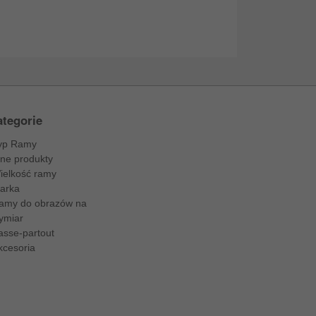
tegorie
yp Ramy
nne produkty
ielkość ramy
arka
amy do obrazów na
ymiar
asse-partout
kcesoria