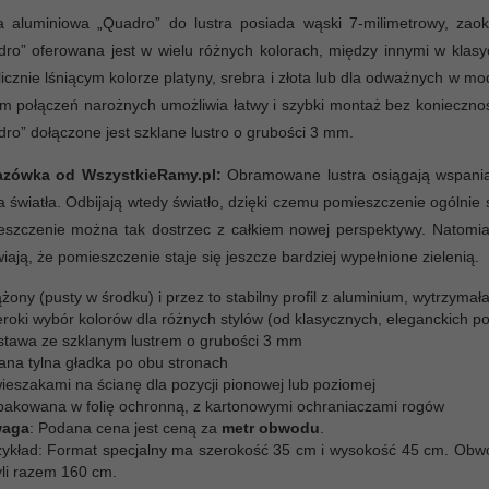
 aluminiowa „Quadro” do lustra posiada wąski 7-milimetrowy, zaokr
ro” oferowana jest w wielu różnych kolorach, między innymi w klas
icznie lśniącym kolorze platyny, srebra i złota lub dla odważnych w 
m połączeń narożnych umożliwia łatwy i szybki montaż bez koniecznoś
ro” dołączone jest szklane lustro o grubości 3 mm.
zówka od WszystkieRamy.pl:
Obramowane lustra osiągają wspaniał
a światła. Odbijają wtedy światło, dzięki czemu pomieszczenie ogólnie s
szczenie można tak dostrzec z całkiem nowej perspektywy. Natomias
iają, że pomieszczenie staje się jeszcze bardziej wypełnione zielenią.
żony (pusty w środku) i przez to stabilny profil z aluminium, wytrzymał
eroki wybór kolorów dla różnych stylów (od klasycznych, eleganckich 
stawa ze szklanym lustrem o grubości 3 mm
iana tylna gładka po obu stronach
ieszakami na ścianę dla pozycji pionowej lub poziomej
pakowana w folię ochronną, z kartonowymi ochraniaczami rogów
aga
: Podana cena jest ceną za
metr obwodu
.
zykład: Format specjalny ma szerokość 35 cm i wysokość 45 cm. Ob
yli razem 160 cm.