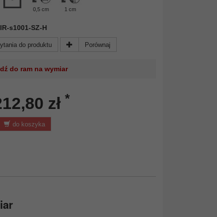
0,5 cm
1 cm
 MIR-s1001-SZ-H
ytania do produktu
Porównaj
jdź do ram na wymiar
*
212,80 zł
do koszyka
iar