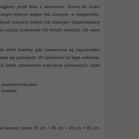
ąglony profil listw z aluminium. Rama do luster
ycznym kolorze białym lub czarnym, w eleganckim,
modnych kolorach żółtym lub zielonym. Opatentowany
ci użycia śrubokręta lub innych narzędzi. Do ramy
y efekt świetlny, gdy zawieszone są naprzeciwko
taje się jaśniejsze. W zależności od kąta widzenia,
t lustra zawieszone naprzeciw pokojowych roślin
a powierzchnia listw
po modne)
wód wynosi zatem 35 cm + 35 cm + 45 cm + 45 cm,