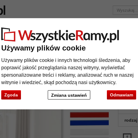
Marka
Ramy do obrazów na wymiar
Passe-partout
Ak
Tylko 25,95 zł
za wysyłkę.
Używamy plików cookie
tro
Aluminiowe lustro do łazienki Quadro na wymiar
Używamy plików cookie i innych technologii śledzenia, aby
uminiowe lustro do łazienki Quadro na
poprawić jakość przeglądania naszej witryny, wyświetlać
spersonalizowane treści i reklamy, analizować ruch w naszej
Wszechstr
witrynie i wiedzieć, skąd pochodzą nasi użytkownicy.
także na 
Zgoda
Odmawiam
Zmiana ustawień
kolor:
rodzaj
t
Dalej