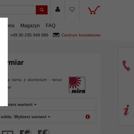
cesoria
Magazyn
FAQ
+49 30 235 949 085
Centrum kontaktowe
 wymiar
onna rama z aluminium - teraz
wymiar
Wybierz wariant
 szkła:
Wybierz wariant