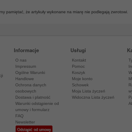
my pamiętać, że artykuły wykonane na miarę nie podlegają zwrotowi.
Informacje
Usługi
Ka
O nas
Kontakt
T
Impressum
Pomoc
I
Ogólne Warunki
Koszyk
W
ji
Handlowe
Moje konto
M
Ochrona danych
Schowek
R
osobowych
Moja Lista życzeń
w
Dostawa i platność
Widoczna Lista życzeń
P
Warunki odstąpienie od
A
umowy i formularz
FAQ
Newsletter
Odstąpić od umowy