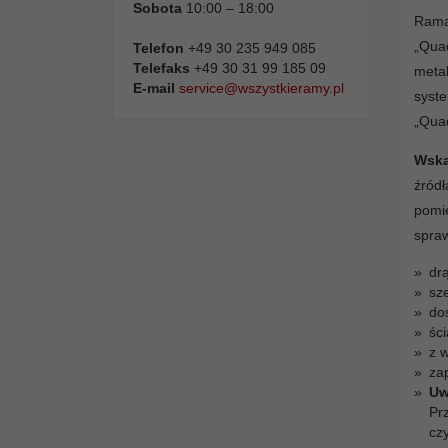
Sobota
10:00 – 18:00
Rama
„Quad
Telefon
+49 30 235 949 085
Telefaks
+49 30 31 99 185 09
metal
E-mail
service@wszystkieramy.pl
syste
„Quad
Wska
źródł
pomie
spraw
drą
sz
do
śc
z w
za
Uw
Pr
cz