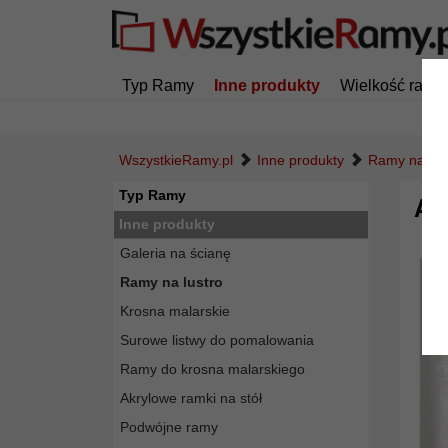
Typ Ramy
Inne produkty
Wielkość ramy
WszystkieRamy.pl
Inne produkty
Ramy na lus
Typ Ramy
Al
Inne produkty
Galeria na ścianę
Ramy na lustro
Krosna malarskie
Surowe listwy do pomalowania
Ramy do krosna malarskiego
Akrylowe ramki na stół
Podwójne ramy
Powró