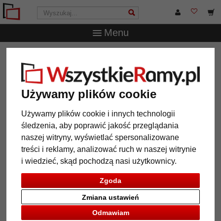
Menu
WszystkieRamy.pl
Marka
Frames Factory
Barokowa
rama Straw
Barokowa rama Straw
Używamy plików cookie
Używamy plików cookie i innych technologii
śledzenia, aby poprawić jakość przeglądania
naszej witryny, wyświetlać spersonalizowane
treści i reklamy, analizować ruch w naszej witrynie
i wiedzieć, skąd pochodzą nasi użytkownicy.
Zgoda
Zmiana ustawień
Powrót
Dalej
Odmawiam