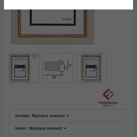
format:
Wybierz wariant
kolor:
Wybierz wariant