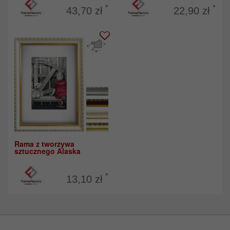
*
*
43,70 zł
22,90 zł
Rama z tworzywa
sztucznego Alaska
*
13,10 zł