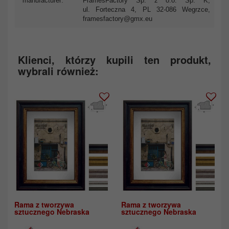
manufacturer:
FramesFactory Sp. z o.o. Sp. K,
ul. Forteczna 4, PL 32-086 Wegrzce,
framesfactory@gmx.eu
Klienci, którzy kupili ten produkt,
wybrali również:
Rama z tworzywa
Rama z tworzywa
sztucznego Nebraska
sztucznego Nebraska