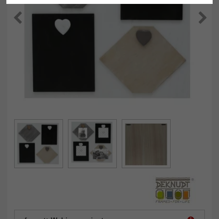
Powrót
Dalej