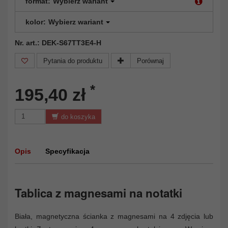
format:
Wybierz wariant
kolor:
Wybierz wariant
Nr. art.: DEK-S67TT3E4-H
Pytania do produktu
Porównaj
*
195,40 zł
do koszyka
Opis
Specyfikacja
Tablica z magnesami na notatki
Biała, magnetyczna ścianka z magnesami na 4 zdjęcia lub