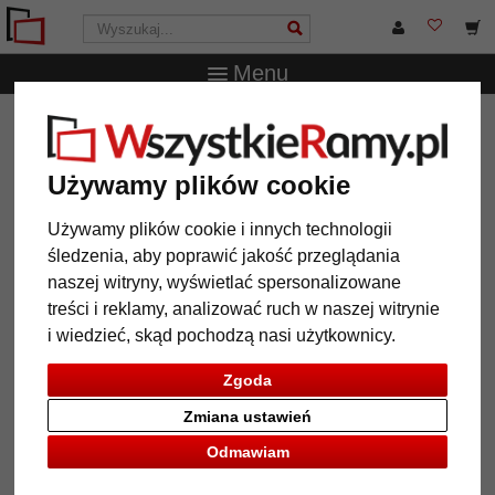
Menu
WszystkieRamy.pl
Wielkość ramy
Wszystkie formaty
Biała ścianka na notatki i zdjęcia, z magnesami na 4 zdjęcia lub
notatki
Używamy plików cookie
Biała ścianka na notatki i zdjęcia,
Używamy plików cookie i innych technologii
z magnesami na 4 zdjęcia lub
śledzenia, aby poprawić jakość przeglądania
notatki
naszej witryny, wyświetlać spersonalizowane
treści i reklamy, analizować ruch w naszej witrynie
i wiedzieć, skąd pochodzą nasi użytkownicy.
Zgoda
Zmiana ustawień
Odmawiam