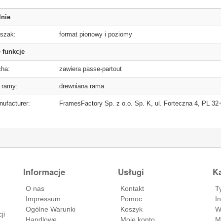
lnie
szak:
format pionowy i poziomy
 funkcje
ha:
zawiera passe-partout
 ramy:
drewniana rama
ufacturer:
FramesFactory Sp. z o.o. Sp. K, ul. Forteczna 4, PL 3
Informacje
Usługi
Ka
O nas
Kontakt
T
Impressum
Pomoc
I
Ogólne Warunki
Koszyk
W
ji
Handlowe
Moje konto
M