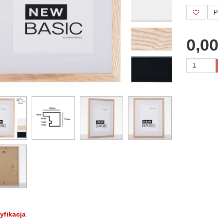
P
0,00
yfikacja