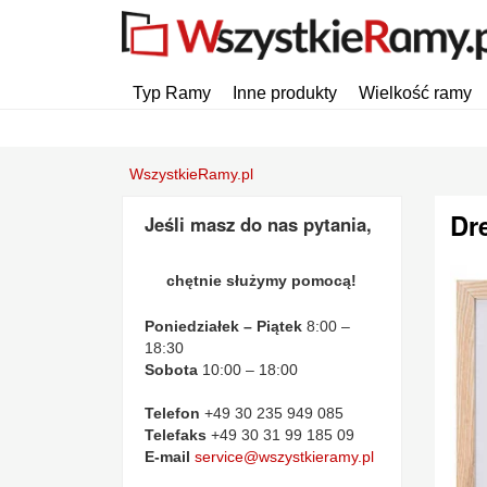
Typ Ramy
Inne produkty
Wielkość ramy
WszystkieRamy.pl
Dr
Jeśli masz do nas pytania,
chętnie służymy pomocą!
Poniedziałek – Piątek
8:00 –
18:30
Sobota
10:00 – 18:00
Telefon
+49 30 235 949 085
Telefaks
+49 30 31 99 185 09
E-mail
service@wszystkieramy.pl
Powró