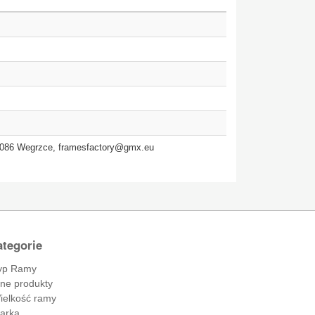
2-086 Wegrzce,
framesfactory@gmx.eu
tegorie
yp Ramy
nne produkty
ielkość ramy
arka