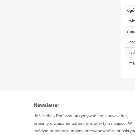
ogó
wie
inne
cec
typ
man
Newsletter
Jeżeli chcą Państwo otrzymywać nasz newsletter,
prosimy o wpisanie adresu e-mail w tym miejscu. W
każdym momencie można zrezygnować ze subskrypc