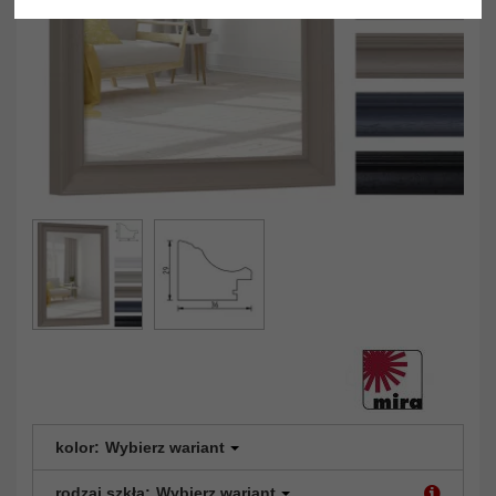
kolor:
Wybierz wariant
rodzaj szkła:
Wybierz wariant