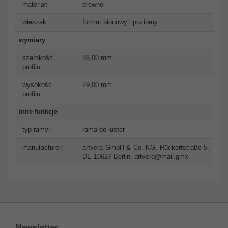
materiał:
drewno
wieszak:
format pionowy i poziomy
wymiary
szerokość
36,00 mm
profilu:
wysokość
29,00 mm
profilu:
inne funkcje
typ ramy:
rama do luster
manufacturer:
artvera GmbH & Co. KG, Rückertstraße 5,
DE 10627 Berlin,
artvera@mail.gmx
Newsletter