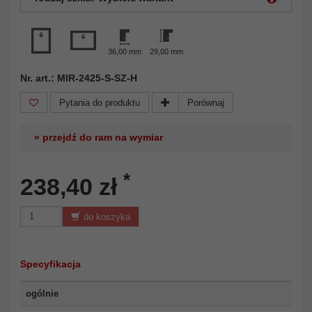
36,00 mm
29,00 mm
Nr. art.: MIR-2425-S-SZ-H
Pytania do produktu
Porównaj
» przejdź do ram na wymiar
*
238,40 zł
do koszyka
Specyfikacja
ogólnie