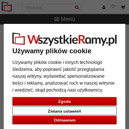
Menu
WszystkieRamy.pl
Wielkość ramy
Wszystkie formaty
Drewniane lustro na ścianę Merlines na wymiar
Drewniane lustro na ścianę
Używamy plików cookie
Merlines na wymiar
Używamy plików cookie i innych technologii
śledzenia, aby poprawić jakość przeglądania
naszej witryny, wyświetlać spersonalizowane
treści i reklamy, analizować ruch w naszej witrynie
i wiedzieć, skąd pochodzą nasi użytkownicy.
Zgoda
Zmiana ustawień
Odmawiam
Powrót
Dalej