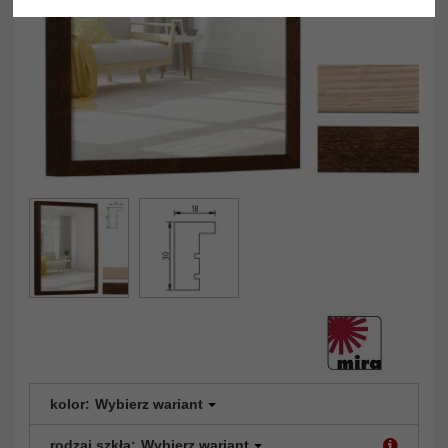
kolor:
Wybierz wariant
rodzaj szkła:
Wybierz wariant