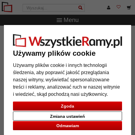
Menu
WszystkieRamy.pl
Wielkość ramy
Wszystkie formaty
Drewniane lustro na ścianę Vienne na wymiar
Drewniane lustro na ścianę
Używamy plików cookie
Vienne na wymiar
Używamy plików cookie i innych technologii
śledzenia, aby poprawić jakość przeglądania
naszej witryny, wyświetlać spersonalizowane
treści i reklamy, analizować ruch w naszej witrynie
i wiedzieć, skąd pochodzą nasi użytkownicy.
Zgoda
Zmiana ustawień
Odmawiam
Powrót
Dalej