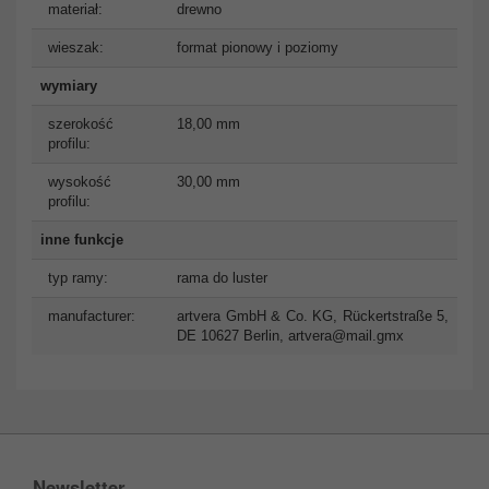
materiał:
drewno
wieszak:
format pionowy i poziomy
wymiary
szerokość
18,00 mm
profilu:
wysokość
30,00 mm
profilu:
inne funkcje
typ ramy:
rama do luster
manufacturer:
artvera GmbH & Co. KG, Rückertstraße 5,
DE 10627 Berlin,
artvera@mail.gmx
Newsletter