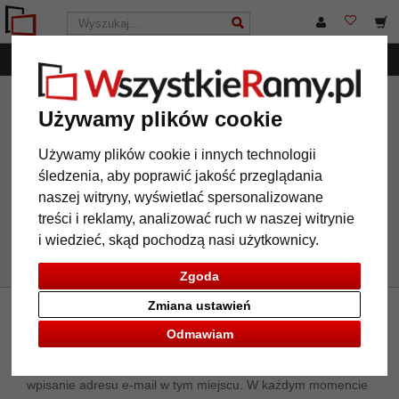
Menu
WszystkieRamy.pl
Inne produkty
Potykacze reklamowe
Używamy plików cookie
filtr: format: 42 x 59,4 cm (A2)
Używamy plików cookie i innych technologii
śledzenia, aby poprawić jakość przeglądania
naszej witryny, wyświetlać spersonalizowane
format: 42 x 59,4 cm (A2)
wyczyść wszystkie filtry
treści i reklamy, analizować ruch w naszej witrynie
i wiedzieć, skąd pochodzą nasi użytkownicy.
Zgoda
Zmiana ustawień
Newsletter
Odmawiam
Jeżeli chcą Państwo otrzymywać nasz newsletter, prosimy o
wpisanie adresu e-mail w tym miejscu. W każdym momencie