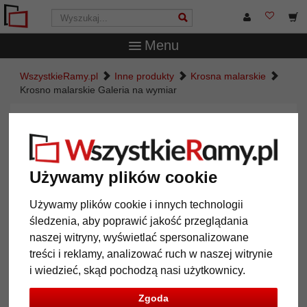
Menu
WszystkieRamy.pl
Inne produkty
Krosna malarskie
Krosno malarskie Galeria na wymiar
Krosno malarskie Galeria na
wymiar
Używamy plików cookie
Używamy plików cookie i innych technologii
śledzenia, aby poprawić jakość przeglądania
naszej witryny, wyświetlać spersonalizowane
treści i reklamy, analizować ruch w naszej witrynie
i wiedzieć, skąd pochodzą nasi użytkownicy.
Zgoda
Powrót
Dalej