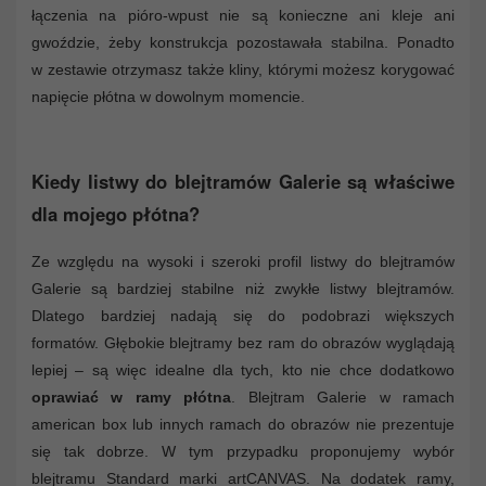
łączenia na pióro-wpust nie są konieczne ani kleje ani
gwoździe, żeby konstrukcja pozostawała stabilna. Ponadto
w zestawie otrzymasz także kliny, którymi możesz korygować
napięcie płótna w dowolnym momencie.
Kiedy listwy do blejtramów Galerie są właściwe
dla mojego płótna?
Ze względu na wysoki i szeroki profil listwy do blejtramów
Galerie są bardziej stabilne niż zwykłe listwy blejtramów.
Dlatego bardziej nadają się do podobrazi większych
formatów. Głębokie blejtramy bez ram do obrazów wyglądają
lepiej – są więc idealne dla tych, kto nie chce dodatkowo
oprawiać w ramy płótna
. Blejtram Galerie w ramach
american box lub innych ramach do obrazów nie prezentuje
się tak dobrze. W tym przypadku proponujemy wybór
blejtramu Standard marki artCANVAS. Na dodatek ramy,