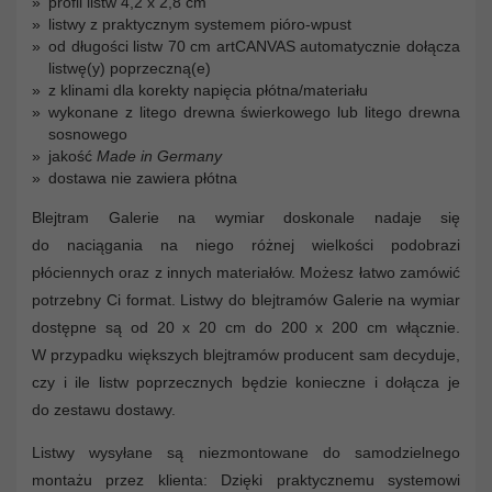
profil listw 4,2 x 2,8 cm
listwy z praktycznym systemem pióro-wpust
od długości listw 70 cm artCANVAS automatycznie dołącza
listwę(y) poprzeczną(e)
z klinami dla korekty napięcia płótna/materiału
wykonane z litego drewna świerkowego lub litego drewna
sosnowego
jakość
Made in Germany
dostawa nie zawiera płótna
Blejtram Galerie na wymiar doskonale nadaje się
do naciągania na niego różnej wielkości podobrazi
płóciennych oraz z innych materiałów. Możesz łatwo zamówić
potrzebny Ci format. Listwy do blejtramów Galerie na wymiar
dostępne są od 20 x 20 cm do 200 x 200 cm włącznie.
W przypadku większych blejtramów producent sam decyduje,
czy i ile listw poprzecznych będzie konieczne i dołącza je
do zestawu dostawy.
Listwy wysyłane są niezmontowane do samodzielnego
montażu przez klienta: Dzięki praktycznemu systemowi