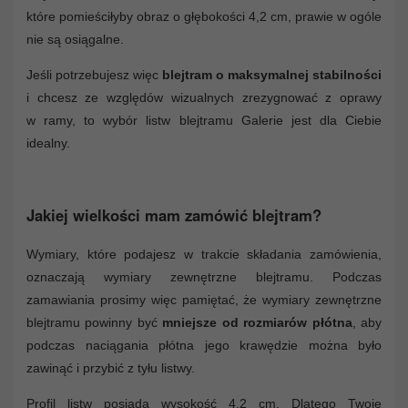
które pomieściłyby obraz o głębokości 4,2 cm, prawie w ogóle
nie są osiągalne.
Jeśli potrzebujesz więc
blejtram o maksymalnej stabilności
i chcesz ze względów wizualnych zrezygnować z oprawy
w ramy, to wybór listw blejtramu Galerie jest dla Ciebie
idealny.
Jakiej wielkości mam zamówić blejtram?
Wymiary, które podajesz w trakcie składania zamówienia,
oznaczają wymiary zewnętrzne blejtramu. Podczas
zamawiania prosimy więc pamiętać, że wymiary zewnętrzne
blejtramu powinny być
mniejsze od rozmiarów płótna
, aby
podczas naciągania płótna jego krawędzie można było
zawinąć i przybić z tyłu listwy.
Profil listw posiada wysokość 4,2 cm. Dlatego Twoje