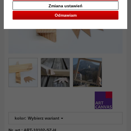
Zmiana ustawień
Odmawiam
kolor:
Wybierz wariant
Nr. art.: ART-10102-SZ-H