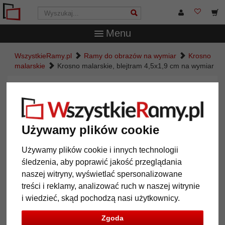
Menu
WszystkieRamy.pl
Ramy do obrazów na wymiar
Krosno
malarskie
Krosno malarskie, blejtram 4,5x1,9 cm na wymiar
Krosno malarskie, blejtram
4,5x1,9 cm na wymiar
Używamy plików cookie
Używamy plików cookie i innych technologii
śledzenia, aby poprawić jakość przeglądania
naszej witryny, wyświetlać spersonalizowane
treści i reklamy, analizować ruch w naszej witrynie
i wiedzieć, skąd pochodzą nasi użytkownicy.
Zgoda
Powrót
Dalej