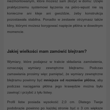
niezmontowanym, które możesz sam złożyć w domu: Dzięki
praktycznemu systemowi łączenia na pióro-wpust nie są
konieczne ani kleje ani gwoździe, żeby konstrukcja
pozostawała stabilna. Ponadto w zestawie otrzymasz także
kliny, którymi możesz korygować napięcie płótna w dowolnym
momencie.
Jakiej wielkości mam zamówić blejtram?
Wymiary, które podajesz w trakcie składania zamówienia,
oznaczają wymiary zewnętrzne blejtramu. Podczas
zamawiania prosimy więc pamiętać, że wymiary zewnętrzne
blejtramu powinny być
mniejsze od rozmiarów płótna
, aby
podczas naciągania płótna jego krawędzie można było
zawinąć i przybić z tyłu listwy.
Profil listw posiada wysokość 2,0 cm. Dlatego Twoje
podobrazie powinno po każdej stronie być o 3 cm większe