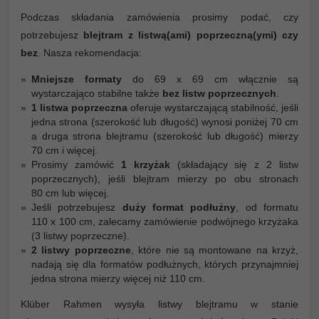
Podczas składania zamówienia prosimy podać, czy
potrzebujesz
blejtram z listwą(ami) poprzeczną(ymi) czy
bez
. Nasza rekomendacja:
Mniejsze formaty
do 69 x 69 cm włącznie są
wystarczająco stabilne także
bez listw poprzecznych
.
1 listwa poprzeczna
oferuje wystarczającą stabilność, jeśli
jedna strona (szerokość lub długość) wynosi poniżej 70 cm
a druga strona blejtramu (szerokość lub długość) mierzy
70 cm i więcej.
Prosimy zamówić
1 krzyżak
(składający się z 2 listw
poprzecznych), jeśli blejtram mierzy po obu stronach
80 cm lub więcej.
Jeśli potrzebujesz
duży format podłużny
, od formatu
110 x 100 cm, zalecamy zamówienie podwójnego krzyżaka
(3 listwy poprzeczne).
2 listwy poprzeczne
, które nie są montowane na krzyż,
nadają się dla formatów podłużnych, których przynajmniej
jedna strona mierzy więcej niż 110 cm.
Klüber Rahmen wysyła listwy blejtramu w stanie