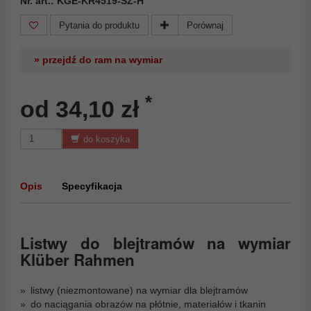
Nr. art.: KGE-KR4519-SZ-H
Pytania do produktu
Porównaj
» przejdź do ram na wymiar
*
od 34,10 zł
do koszyka
Opis
Specyfikacja
Listwy do blejtramów na wymiar
Klüber Rahmen
listwy (niezmontowane) na wymiar dla blejtramów
do naciągania obrazów na płótnie, materiałów i tkanin