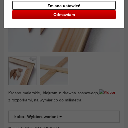
Zmiana ustawień
Odmawiam
Krosno malarskie, blejtram z drewna sosnowego,
z rozpórkami, na wymiar co do milimetra
kolor:
Wybierz wariant