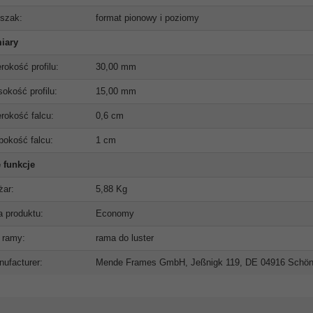
szak:
format pionowy i poziomy
iary
rokość profilu:
30,00 mm
okość profilu:
15,00 mm
rokość falcu:
0,6 cm
bokość falcu:
1 cm
 funkcje
żar:
5,88 Kg
ia produktu:
Economy
 ramy:
rama do luster
ufacturer:
Mende Frames GmbH, Jeßnigk 119, DE 04916 Schö