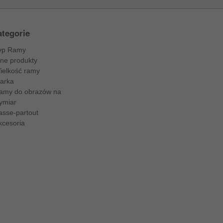
tegorie
yp Ramy
nne produkty
ielkość ramy
arka
amy do obrazów na
ymiar
asse-partout
kcesoria