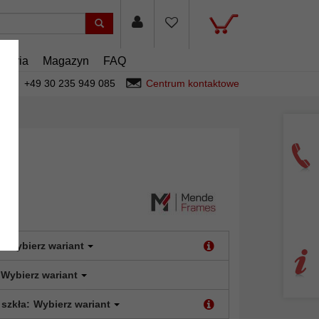
esoria
Magazyn
FAQ
+49 30 235 949 085
Centrum kontaktowe
:
Wybierz wariant
Wybierz wariant
 szkła:
Wybierz wariant