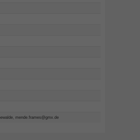
newalde,
mende.frames@gmx.de