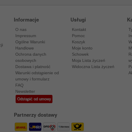
Informacje
Usługi
Ka
O nas
Kontakt
T
Impressum
Pomoc
I
Ogólne Warunki
Koszyk
W
ji
Handlowe
Moje konto
M
Ochrona danych
Schowek
R
osobowych
Moja Lista życzeń
w
Dostawa i platność
Widoczna Lista życzeń
P
Warunki odstąpienie od
A
umowy i formularz
FAQ
Newsletter
Odstąpić od umowy
Partnerzy dostawy