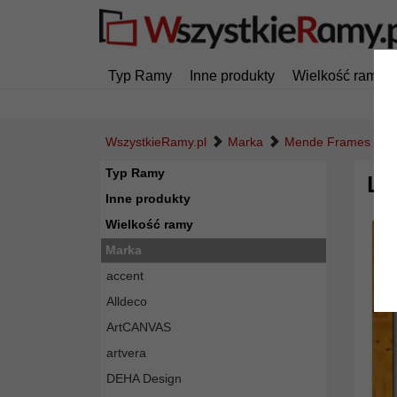
Typ Ramy
Inne produkty
Wielkość ramy
WszystkieRamy.pl
Marka
Mende Frames
Typ Ramy
Lu
Inne produkty
Wielkość ramy
Marka
accent
Alldeco
ArtCANVAS
artvera
DEHA Design
Powró