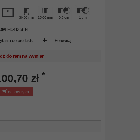
30,00 mm
15,00 mm
0,6 cm
1 cm
 FDM-H14D-S-H
ytania do produktu
Porównaj
jdź do ram na wymiar
*
100,70 zł
do koszyka