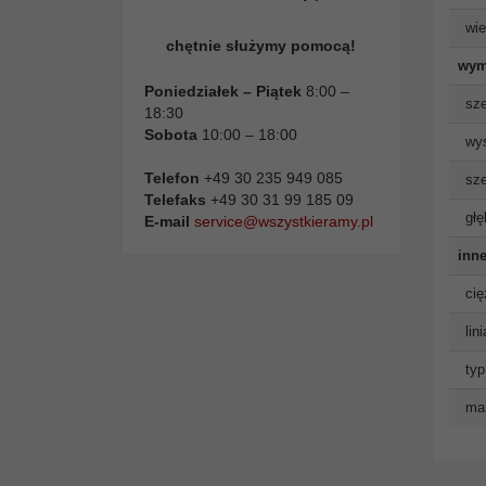
wie
chętnie służymy pomocą!
wym
Poniedziałek – Piątek
8:00 –
sze
18:30
Sobota
10:00 – 18:00
wys
Telefon
+49 30 235 949 085
sze
Telefaks
+49 30 31 99 185 09
głę
E-mail
service@wszystkieramy.pl
inne
cię
lin
typ
man