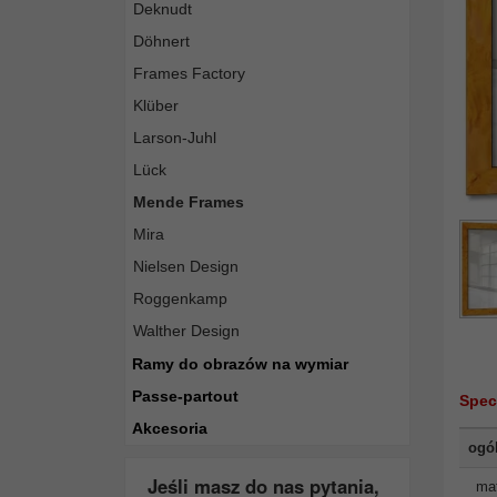
Deknudt
Döhnert
Frames Factory
Klüber
Larson-Juhl
Lück
Mende Frames
Mira
Nielsen Design
Roggenkamp
Walther Design
Ramy do obrazów na wymiar
Passe-partout
Spec
Akcesoria
ogó
Jeśli masz do nas pytania,
mat