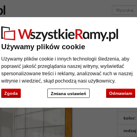
Marka
Ramy do obrazów na wymiar
Passe-partout
Akc
Tylko 25,95 zł
za wysyłkę.
Używamy plików cookie
Lustro na ścianę Dogo
Używamy plików cookie i innych technologii śledzenia, aby
stro na ścianę Dogo
poprawić jakość przeglądania naszej witryny, wyświetlać
spersonalizowane treści i reklamy, analizować ruch w naszej
witrynie i wiedzieć, skąd pochodzą nasi użytkownicy.
Zgoda
Odmawiam
Zmiana ustawień
format
kolor:
rodzaj
t
Dalej