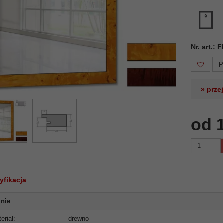
Nr. art.:
P
» prze
od 
yfikacja
lnie
eriał:
drewno