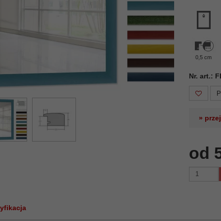
0,5 cm
Nr. art.:
P
» prze
od 
yfikacja