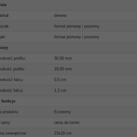
lnie
eriał:
drewno
szak:
format pionowy i poziomy
jak:
format pionowy i poziomy
iary
rokość profilu:
30,00 mm
okość profilu:
18,00 mm
rokość falcu:
0,5 cm
bokość falcu:
1,3 cm
 funkcje
ia produktu:
Economy
 ramy:
rama do luster
ma zewnętrzna:
23x18 cm