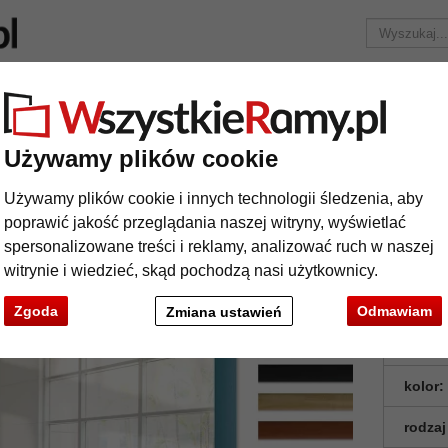
Marka
Ramy do obrazów na wymiar
Passe-partout
Akc
Tylko 25,95 zł
za wysyłkę.
Używamy plików cookie
Lustro na ścianę Galet
stro na ścianę Galet
Używamy plików cookie i innych technologii śledzenia, aby
poprawić jakość przeglądania naszej witryny, wyświetlać
spersonalizowane treści i reklamy, analizować ruch w naszej
witrynie i wiedzieć, skąd pochodzą nasi użytkownicy.
Zgoda
Odmawiam
Zmiana ustawień
format
kolor:
rodzaj
t
Dalej