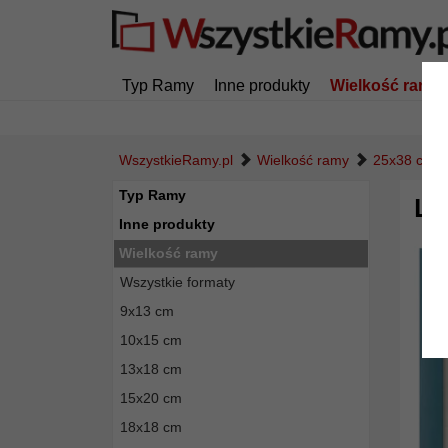
Typ Ramy
Inne produkty
Wielkość ramy
WszystkieRamy.pl
Wielkość ramy
25x38 cm
Typ Ramy
Lu
Inne produkty
Wielkość ramy
Wszystkie formaty
9x13 cm
10x15 cm
13x18 cm
15x20 cm
18x18 cm
Powró