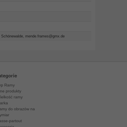
6 Schönewalde,
mende.frames@gmx.de
tegorie
yp Ramy
nne produkty
ielkość ramy
arka
amy do obrazów na
ymiar
asse-partout
kcesoria