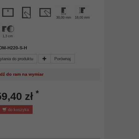
30,00 mm
18,00 mm
1,3 cm
 FDM-H220-S-H
ytania do produktu
Porównaj
jdź do ram na wymiar
*
59,40 zł
do koszyka