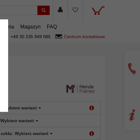
esoria
Magazyn
FAQ
+49 30 235 949 085
Centrum kontaktowe
:
Wybierz wariant
Wybierz wariant
 szkła:
Wybierz wariant