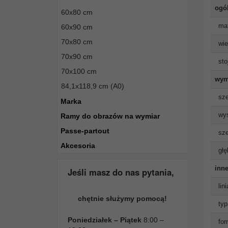
ogó
60x80 cm
mat
60x90 cm
70x80 cm
wie
70x90 cm
sto
70x100 cm
wym
84,1x118,9 cm (A0)
sze
Marka
wys
Ramy do obrazów na wymiar
Passe-partout
sze
Akcesoria
głę
inne
Jeśli masz do nas pytania,
lin
chętnie służymy pomocą!
typ
Poniedziałek – Piątek
8:00 –
for