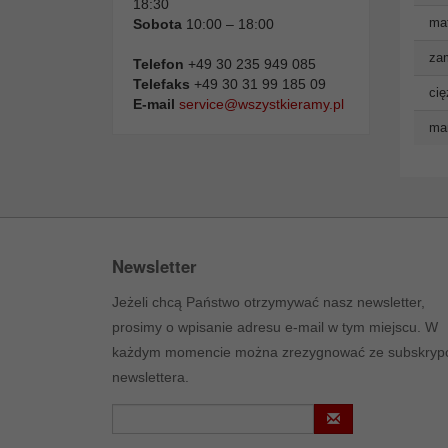
18:30
mat
Sobota
10:00 – 18:00
zam
Telefon
+49 30 235 949 085
Telefaks
+49 30 31 99 185 09
cię
E-mail
service@wszystkieramy.pl
man
Newsletter
Jeżeli chcą Państwo otrzymywać nasz newsletter,
prosimy o wpisanie adresu e-mail w tym miejscu. W
każdym momencie można zrezygnować ze subskrypc
newslettera.