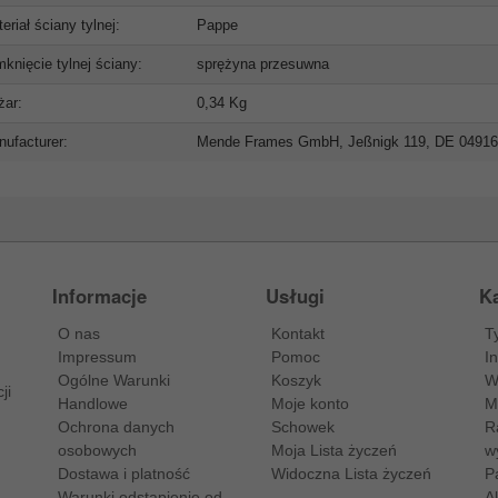
eriał ściany tylnej:
Pappe
knięcie tylnej ściany:
sprężyna przesuwna
żar:
0,34 Kg
ufacturer:
Mende Frames GmbH, Jeßnigk 119, DE 0491
Informacje
Usługi
Ka
O nas
Kontakt
T
Impressum
Pomoc
I
Ogólne Warunki
Koszyk
W
ji
Handlowe
Moje konto
M
Ochrona danych
Schowek
R
osobowych
Moja Lista życzeń
w
Dostawa i platność
Widoczna Lista życzeń
P
Warunki odstąpienie od
A