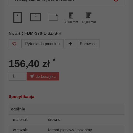
30,00 mm
13,00 mm
Nr. art.: FDM-370-1-SZ-S-H
Pytania do produktu
Porównaj
*
156,40 zł
do koszyka
Specyfikacja
ogólnie
materiał:
drewno
wieszak:
format pionowy i poziomy