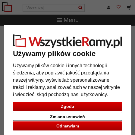
Menu
WszystkieRamy.pl
Inne produkty
Ramy na lustro
Lustro na ścianę Gavam na wymiar
Lustro na ścianę Gavam na
Używamy plików cookie
wymiar
Używamy plików cookie i innych technologii
śledzenia, aby poprawić jakość przeglądania
naszej witryny, wyświetlać spersonalizowane
treści i reklamy, analizować ruch w naszej witrynie
i wiedzieć, skąd pochodzą nasi użytkownicy.
Zgoda
Zmiana ustawień
Odmawiam
Powrót
Dalej