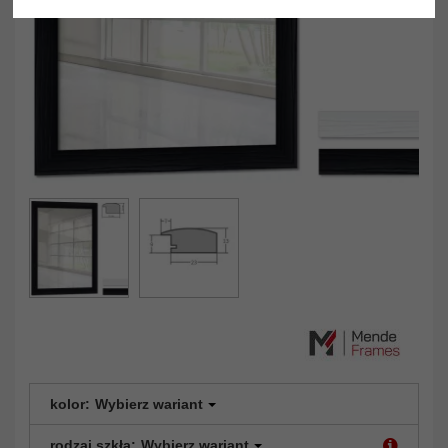
kolor:
Wybierz wariant
rodzaj szkła:
Wybierz wariant