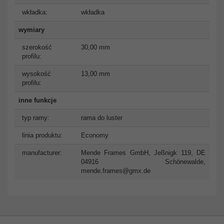
wkładka:
wkładka
wymiary
szerokość
30,00 mm
profilu:
wysokość
13,00 mm
profilu:
inne funkcje
typ ramy:
rama do luster
linia produktu:
Economy
manufacturer:
Mende Frames GmbH, Jeßnigk 119, DE
04916 Schönewalde,
mende.frames@gmx.de