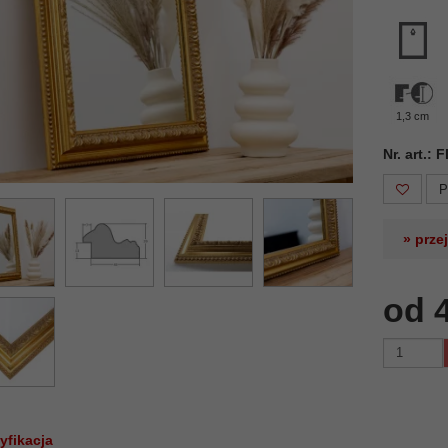
1,3 cm
Nr. art.:
P
» prze
od 
yfikacja