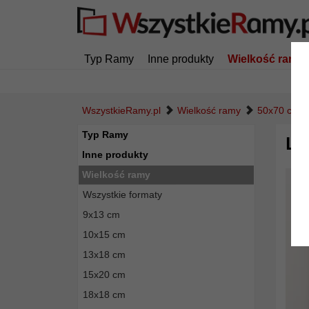
Typ Ramy
Inne produkty
Wielkość ramy
WszystkieRamy.pl
Wielkość ramy
50x70 cm
Typ Ramy
Lu
Inne produkty
Wielkość ramy
Wszystkie formaty
9x13 cm
10x15 cm
13x18 cm
15x20 cm
18x18 cm
Powró