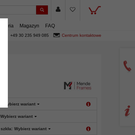
esoria
Magazyn
FAQ
+49 30 235 949 085
Centrum kontaktowe
:
Wybierz wariant
Wybierz wariant
 szkła:
Wybierz wariant