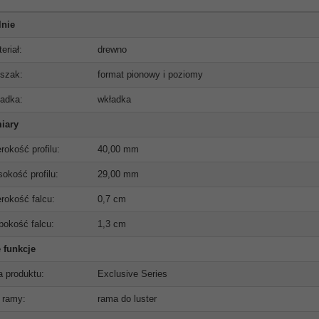
lnie
eriał:
drewno
szak:
format pionowy i poziomy
adka:
wkładka
iary
rokość profilu:
40,00 mm
okość profilu:
29,00 mm
rokość falcu:
0,7 cm
bokość falcu:
1,3 cm
 funkcje
ia produktu:
Exclusive Series
 ramy:
rama do luster