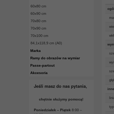
60x80 cm
ogó
60x90 cm
mat
70x80 cm
wie
70x90 cm
wkł
70x100 cm
84,1x118,9 cm (A0)
wym
Marka
sze
Ramy do obrazów na wymiar
wys
Passe-partout
sze
Akcesoria
głę
Jeśli masz do nas pytania,
inne
lin
chętnie służymy pomocą!
typ
Poniedziałek – Piątek
8:00 –