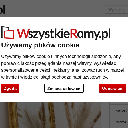
Marka
Ramy do obrazów na wymiar
Passe-partout
Akc
Tylko 25,95 zł
za wysyłkę.
Używamy plików cookie
Lustro na ścianę Glymur
Używamy plików cookie i innych technologii śledzenia, aby
stro na ścianę Glymur
poprawić jakość przeglądania naszej witryny, wyświetlać
spersonalizowane treści i reklamy, analizować ruch w naszej
witrynie i wiedzieć, skąd pochodzą nasi użytkownicy.
Zgoda
Odmawiam
Zmiana ustawień
format
kolor:
rodzaj
t
Dalej