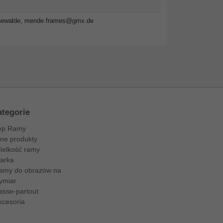
newalde,
mende.frames@gmx.de
tegorie
yp Ramy
nne produkty
ielkość ramy
arka
amy do obrazów na
ymiar
asse-partout
kcesoria