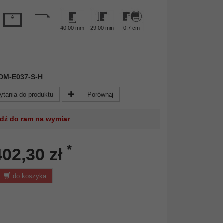
40,00 mm
29,00 mm
0,7 cm
 FDM-E037-S-H
ytania do produktu
Porównaj
jdź do ram na wymiar
*
402,30 zł
do koszyka