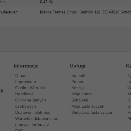
żar:
0,47 Kg
ufacturer:
Mende Frames GmbH, Jeßnigk 119, DE 04916 Schö
Informacje
Usługi
Ka
O nas
Kontakt
T
Impressum
Pomoc
I
Ogólne Warunki
Koszyk
W
ji
Handlowe
Moje konto
M
Ochrona danych
Schowek
R
osobowych
Moja Lista życzeń
w
Dostawa i platność
Widoczna Lista życzeń
P
Warunki odstąpienie od
A
umowy i formularz
FAQ