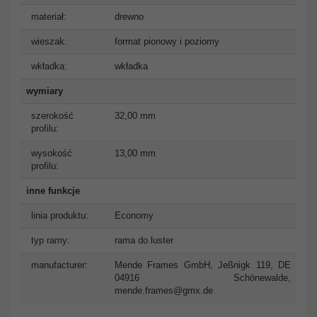
materiał:
drewno
wieszak:
format pionowy i poziomy
wkładka:
wkładka
wymiary
szerokość
32,00 mm
profilu:
wysokość
13,00 mm
profilu:
inne funkcje
linia produktu:
Economy
typ ramy:
rama do luster
manufacturer:
Mende Frames GmbH, Jeßnigk 119, DE
04916 Schönewalde,
mende.frames@gmx.de