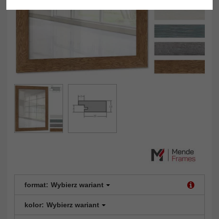
format:
Wybierz wariant
kolor:
Wybierz wariant