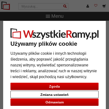
Menu
WszystkieRamy.pl
Wielkość ramy
50x60 cm
Lustro na
ścianę Golestan
Lustro na ścianę Golestan
Używamy plików cookie
Używamy plików cookie i innych technologii
śledzenia, aby poprawić jakość przeglądania
naszej witryny, wyświetlać spersonalizowane
treści i reklamy, analizować ruch w naszej witrynie
i wiedzieć, skąd pochodzą nasi użytkownicy.
Zgoda
Zmiana ustawień
Powrót
Dalej
Odmawiam