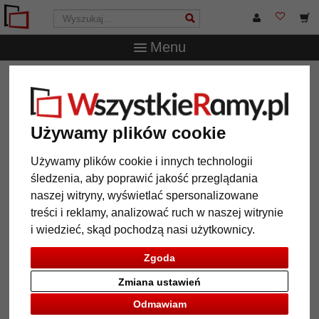
Menu
WszystkieRamy.pl
Wielkość ramy
50x75 cm
Lustro na
ścianę Johannesburg
Lustro na ścianę Johannesburg
Używamy plików cookie
Używamy plików cookie i innych technologii
śledzenia, aby poprawić jakość przeglądania
naszej witryny, wyświetlać spersonalizowane
treści i reklamy, analizować ruch w naszej witrynie
i wiedzieć, skąd pochodzą nasi użytkownicy.
Zgoda
Zmiana ustawień
Powrót
Dalej
Odmawiam