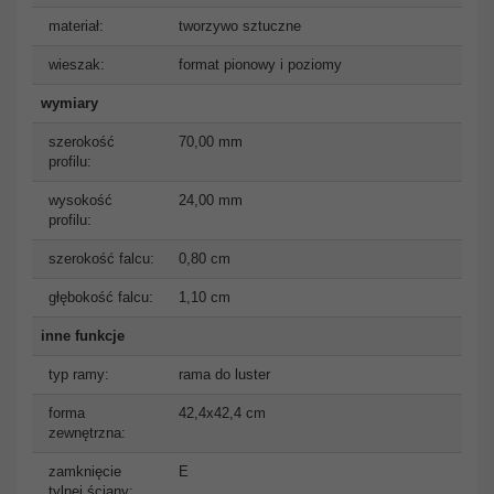
materiał:
tworzywo sztuczne
wieszak:
format pionowy i poziomy
wymiary
szerokość
70,00 mm
profilu:
wysokość
24,00 mm
profilu:
szerokość falcu:
0,80 cm
głębokość falcu:
1,10 cm
inne funkcje
typ ramy:
rama do luster
forma
42,4x42,4 cm
zewnętrzna:
zamknięcie
E
tylnej ściany: