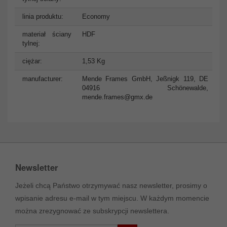
linia produktu:
Economy
materiał ściany
HDF
tylnej:
ciężar:
1,53 Kg
manufacturer:
Mende Frames GmbH, Jeßnigk 119, DE
04916 Schönewalde,
mende.frames@gmx.de
Newsletter
Jeżeli chcą Państwo otrzymywać nasz newsletter, prosimy o
wpisanie adresu e-mail w tym miejscu. W każdym momencie
można zrezygnować ze subskrypcji newslettera.