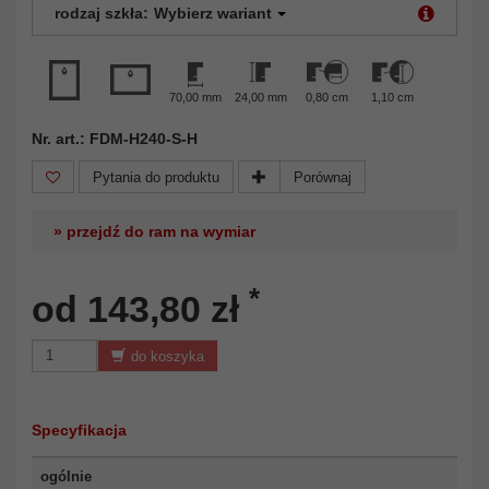
rodzaj szkła:
Wybierz wariant
70,00 mm
24,00 mm
0,80 cm
1,10 cm
Nr. art.: FDM-H240-S-H
Pytania do produktu
Porównaj
» przejdź do ram na wymiar
*
od 143,80 zł
do koszyka
Specyfikacja
ogólnie