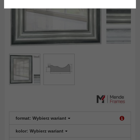
format:
Wybierz wariant
kolor:
Wybierz wariant