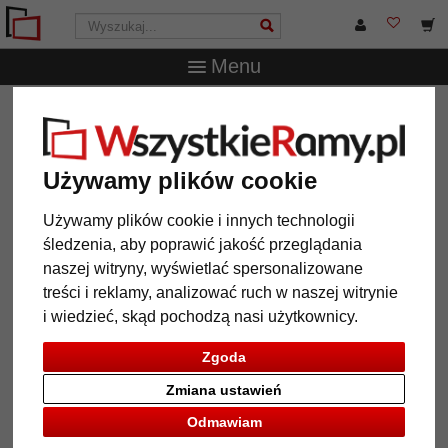
Menu
WszystkieRamy.pl
Wielkość ramy
30x40 cm
Lustro na
ścianę Ketane
Lustro na ścianę Ketane
Używamy plików cookie
Używamy plików cookie i innych technologii
śledzenia, aby poprawić jakość przeglądania
naszej witryny, wyświetlać spersonalizowane
treści i reklamy, analizować ruch w naszej witrynie
i wiedzieć, skąd pochodzą nasi użytkownicy.
Zgoda
Zmiana ustawień
Powrót
Dalej
Odmawiam