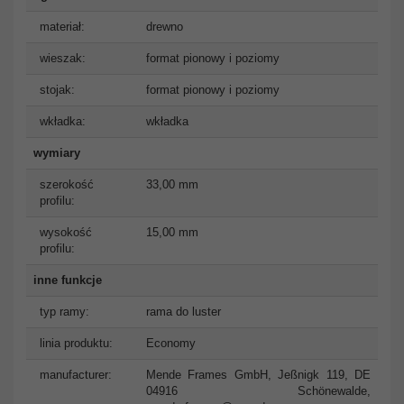
materiał:
drewno
wieszak:
format pionowy i poziomy
stojak:
format pionowy i poziomy
wkładka:
wkładka
wymiary
szerokość
33,00 mm
profilu:
wysokość
15,00 mm
profilu:
inne funkcje
typ ramy:
rama do luster
linia produktu:
Economy
manufacturer:
Mende Frames GmbH, Jeßnigk 119, DE
04916 Schönewalde,