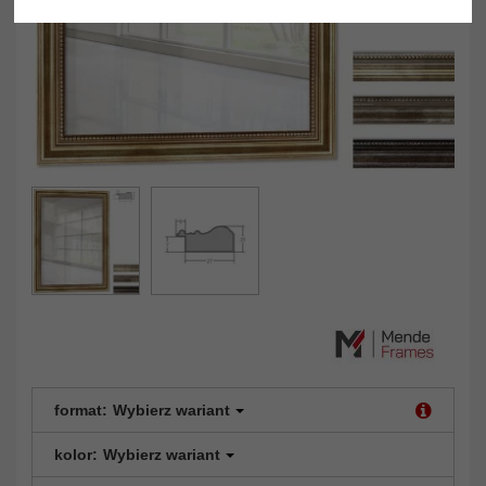
format:
Wybierz wariant
kolor:
Wybierz wariant