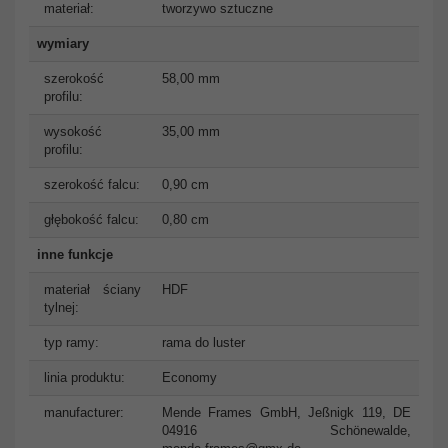
materiał:
tworzywo sztuczne
wymiary
szerokość
58,00 mm
profilu:
wysokość
35,00 mm
profilu:
szerokość falcu:
0,90 cm
głębokość falcu:
0,80 cm
inne funkcje
materiał ściany
HDF
tylnej:
typ ramy:
rama do luster
linia produktu:
Economy
manufacturer:
Mende Frames GmbH, Jeßnigk 119, DE
04916 Schönewalde,