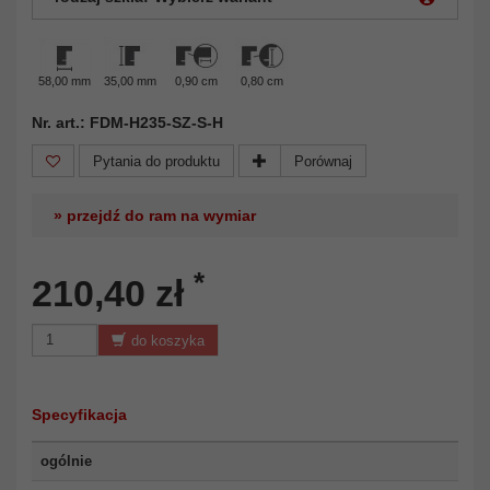
58,00 mm
35,00 mm
0,90 cm
0,80 cm
Nr. art.: FDM-H235-SZ-S-H
Pytania do produktu
Porównaj
» przejdź do ram na wymiar
*
210,40 zł
do koszyka
Specyfikacja
ogólnie