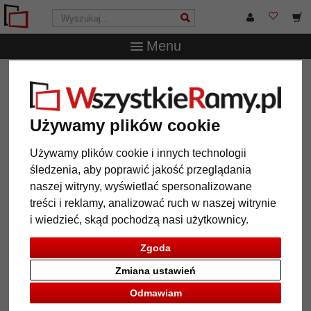
Menu
WszystkieRamy.pl
Inne produkty
Ramy na lustro
Lustro na ścianę Kinshasa na wymiar
Lustro na ścianę Kinshasa na
Używamy plików cookie
wymiar
Używamy plików cookie i innych technologii
śledzenia, aby poprawić jakość przeglądania
naszej witryny, wyświetlać spersonalizowane
treści i reklamy, analizować ruch w naszej witrynie
i wiedzieć, skąd pochodzą nasi użytkownicy.
Zgoda
Zmiana ustawień
Odmawiam
Powrót
Dalej