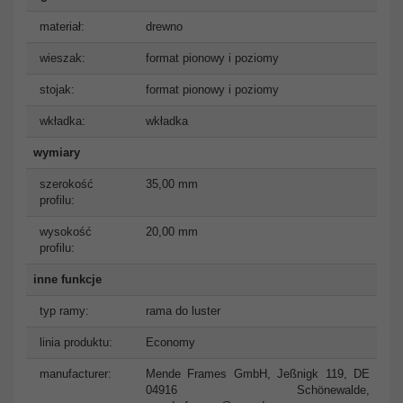
materiał:
drewno
wieszak:
format pionowy i poziomy
stojak:
format pionowy i poziomy
wkładka:
wkładka
wymiary
szerokość
35,00 mm
profilu:
wysokość
20,00 mm
profilu:
inne funkcje
typ ramy:
rama do luster
linia produktu:
Economy
manufacturer:
Mende Frames GmbH, Jeßnigk 119, DE
04916 Schönewalde,