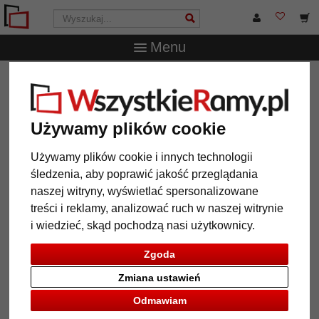
Menu
WszystkieRamy.pl
Wielkość ramy
40x40 cm
Lustro na
ścianę Lisala
Lustro na ścianę Lisala
Używamy plików cookie
Używamy plików cookie i innych technologii
śledzenia, aby poprawić jakość przeglądania
naszej witryny, wyświetlać spersonalizowane
treści i reklamy, analizować ruch w naszej witrynie
i wiedzieć, skąd pochodzą nasi użytkownicy.
Zgoda
Zmiana ustawień
Powrót
Dalej
Odmawiam