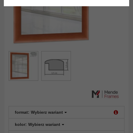
format:
Wybierz wariant
kolor:
Wybierz wariant