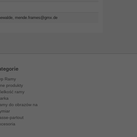
newalde,
mende.frames@gmx.de
tegorie
yp Ramy
nne produkty
ielkość ramy
arka
amy do obrazów na
ymiar
asse-partout
kcesoria