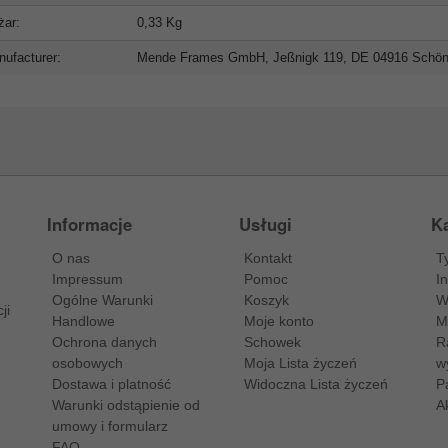
żar:
0,33 Kg
ufacturer:
Mende Frames GmbH, Jeßnigk 119, DE 04916 Schö
Informacje
Usługi
Ka
O nas
Kontakt
T
Impressum
Pomoc
I
Ogólne Warunki
Koszyk
W
ji
Handlowe
Moje konto
M
Ochrona danych
Schowek
R
osobowych
Moja Lista życzeń
w
Dostawa i platność
Widoczna Lista życzeń
P
Warunki odstąpienie od
A
umowy i formularz
FAQ