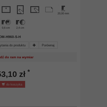
20,00 mm
0,6 cm
2,4 cm
 FDM-H960-S-H
ytania do produktu
Porównaj
jdź do ram na wymiar
*
53,10 zł
do koszyka