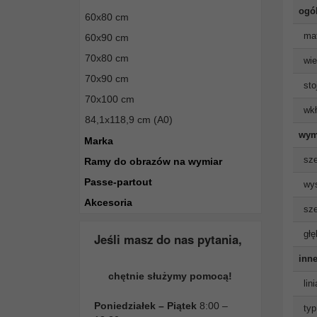
ogó
60x80 cm
mat
60x90 cm
70x80 cm
wie
70x90 cm
sto
70x100 cm
wkł
84,1x118,9 cm (A0)
wym
Marka
sze
Ramy do obrazów na wymiar
Passe-partout
wys
Akcesoria
sze
głę
Jeśli masz do nas pytania,
inne
chętnie służymy pomocą!
lin
Poniedziałek – Piątek
8:00 –
typ