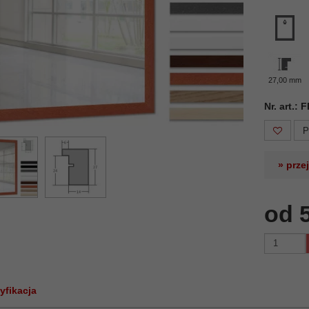
27,00 mm
Nr. art.:
P
» prze
od 
yfikacja