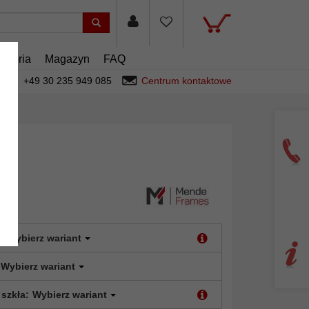
esoria
Magazyn
FAQ
+49 30 235 949 085
Centrum kontaktowe
:
Wybierz wariant
Wybierz wariant
 szkła:
Wybierz wariant