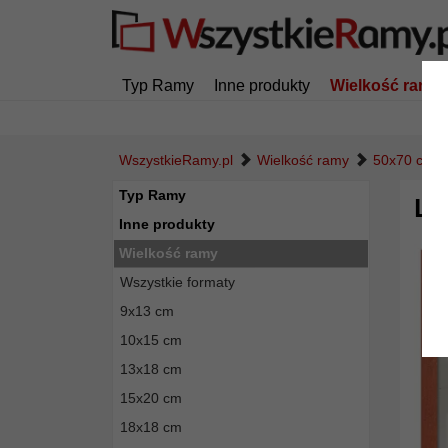
Typ Ramy
Inne produkty
Wielkość ramy
WszystkieRamy.pl
Wielkość ramy
50x70 cm
Typ Ramy
Lu
Inne produkty
Wielkość ramy
Wszystkie formaty
9x13 cm
10x15 cm
13x18 cm
15x20 cm
18x18 cm
Powró