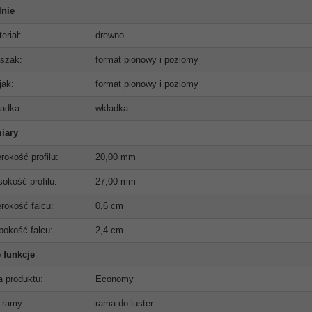
lnie
eriał:
drewno
szak:
format pionowy i poziomy
jak:
format pionowy i poziomy
adka:
wkładka
iary
rokość profilu:
20,00 mm
okość profilu:
27,00 mm
rokość falcu:
0,6 cm
bokość falcu:
2,4 cm
 funkcje
ia produktu:
Economy
 ramy:
rama do luster