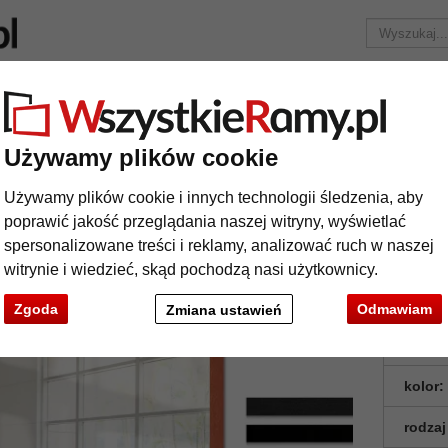
Marka
Ramy do obrazów na wymiar
Passe-partout
Akc
Tylko 25,95 zł
za wysyłkę.
Używamy plików cookie
Lustro na ścianę Mareb
Używamy plików cookie i innych technologii śledzenia, aby
stro na ścianę Mareb
poprawić jakość przeglądania naszej witryny, wyświetlać
spersonalizowane treści i reklamy, analizować ruch w naszej
witrynie i wiedzieć, skąd pochodzą nasi użytkownicy.
Zgoda
Odmawiam
Zmiana ustawień
format
kolor:
rodzaj
t
Dalej