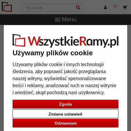
Menu
WszystkieRamy.pl
Wielkość ramy
Wszystkie formaty
Lustro na ścianę Mareb na wymiar
Lustro na ścianę Mareb na
Używamy plików cookie
wymiar
Używamy plików cookie i innych technologii
śledzenia, aby poprawić jakość przeglądania
naszej witryny, wyświetlać spersonalizowane
treści i reklamy, analizować ruch w naszej witrynie
i wiedzieć, skąd pochodzą nasi użytkownicy.
Zgoda
Zmiana ustawień
Odmawiam
Powrót
Dalej