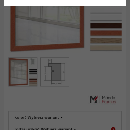
kolor:
Wybierz wariant
rodzaj szkła:
Wybierz wariant