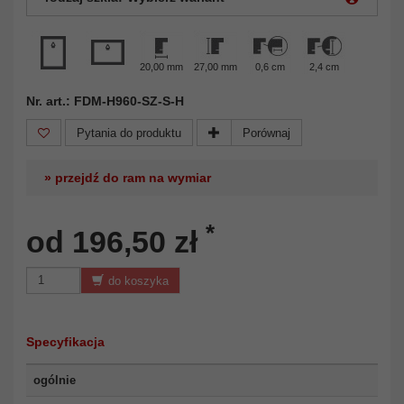
20,00 mm
27,00 mm
0,6 cm
2,4 cm
Nr. art.: FDM-H960-SZ-S-H
Pytania do produktu
Porównaj
» przejdź do ram na wymiar
*
od 196,50 zł
do koszyka
Specyfikacja
ogólnie