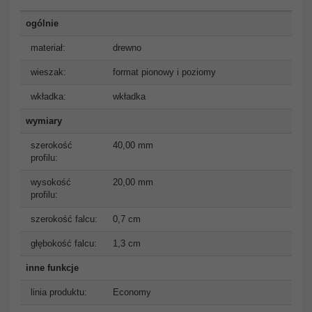
ogólnie
materiał:
drewno
wieszak:
format pionowy i poziomy
wkładka:
wkładka
wymiary
szerokość
40,00 mm
profilu:
wysokość
20,00 mm
profilu:
szerokość falcu:
0,7 cm
głębokość falcu:
1,3 cm
inne funkcje
linia produktu:
Economy