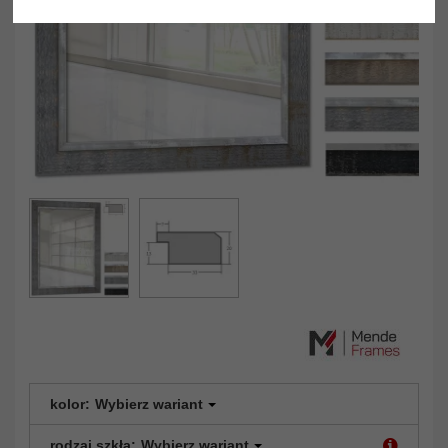
kolor:
Wybierz wariant
rodzaj szkła:
Wybierz wariant