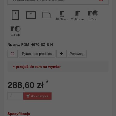
40,00 mm
20,00 mm
0,7 cm
1,3 cm
Nr. art.: FDM-H670-SZ-S-H
Pytania do produktu
Porównaj
» przejdź do ram na wymiar
*
288,60 zł
do koszyka
Specyfikacja