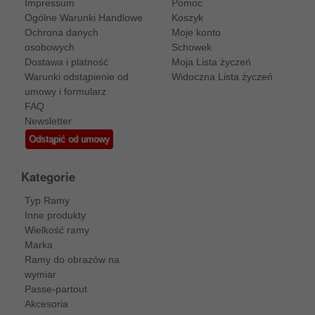
Impressum
Pomoc
Ogólne Warunki Handlowe
Koszyk
Ochrona danych
Moje konto
osobowych
Schowek
Dostawa i platność
Moja Lista życzeń
Warunki odstąpienie od
Widoczna Lista życzeń
umowy i formularz
FAQ
Newsletter
Odstąpić od umowy
Kategorie
Typ Ramy
Inne produkty
Wielkość ramy
Marka
Ramy do obrazów na
wymiar
Passe-partout
Akcesoria