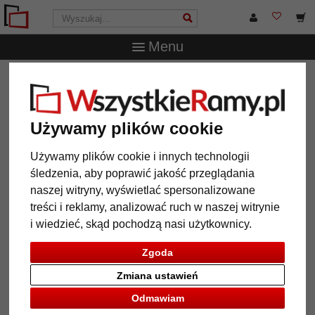
Menu
WszystkieRamy.pl
Marka
Mende Frames
Lustro na
ścianę Martins na wymiar
Lustro na ścianę Martins na
Używamy plików cookie
wymiar
Używamy plików cookie i innych technologii
śledzenia, aby poprawić jakość przeglądania
naszej witryny, wyświetlać spersonalizowane
treści i reklamy, analizować ruch w naszej witrynie
i wiedzieć, skąd pochodzą nasi użytkownicy.
Zgoda
Zmiana ustawień
Odmawiam
Powrót
Dalej