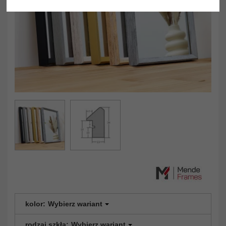
kolor:
Wybierz wariant
rodzaj szkła:
Wybierz wariant