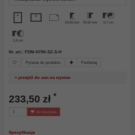
20,00 mm
34,00 mm
0,7 cm
1,8 cm
Nr. art.: FDM-H790-SZ-S-H
Pytania do produktu
Porównaj
» przejdź do ram na wymiar
*
233,50 zł
do koszyka
Specyfikacja