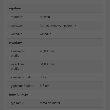
ogólnie
materiał:
drewno
wieszak:
format pionowy i poziomy
wkładka:
wkładka
wymiary
szerokość
20,00 mm
profilu:
wysokość
34,00 mm
profilu:
szerokość falcu:
0,7 cm
głębokość falcu:
1,8 cm
inne funkcje
typ ramy:
rama do luster