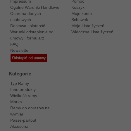
Impressum
Pomoc
Ogólne Warunki Handlowe
Koszyk
Ochrona danych
Moje konto
osobowych
Schowek
Dostawa i platność
Moja Lista życzeń
Warunki odstąpienie od
Widoczna Lista życzeń
umowy i formularz
FAQ
Newsletter
Odstąpić od umowy
Kategorie
Typ Ramy
Inne produkty
Wielkość ramy
Marka
Ramy do obrazów na
wymiar
Passe-partout
Akcesoria