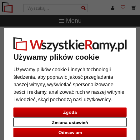
Menu
WszystkieRamy.pl
Marka
Mende Frames
Lustro na
ścianę Mencuna na wymiar
Lustro na ścianę Mencuna na
Używamy plików cookie
wymiar
Używamy plików cookie i innych technologii
śledzenia, aby poprawić jakość przeglądania
naszej witryny, wyświetlać spersonalizowane
treści i reklamy, analizować ruch w naszej witrynie
i wiedzieć, skąd pochodzą nasi użytkownicy.
Zgoda
Zmiana ustawień
Odmawiam
Powrót
Dalej