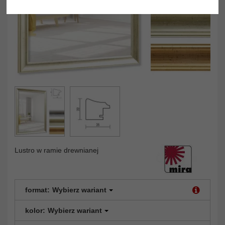
Lustro w ramie drewnianej
format:
Wybierz wariant
kolor:
Wybierz wariant