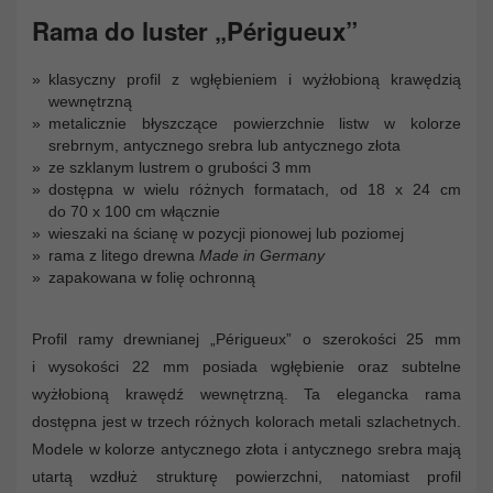
Rama do luster „Périgueux”
klasyczny profil z wgłębieniem i wyżłobioną krawędzią
wewnętrzną
metalicznie błyszczące powierzchnie listw w kolorze
srebrnym, antycznego srebra lub antycznego złota
ze szklanym lustrem o grubości 3 mm
dostępna w wielu różnych formatach, od 18 x 24 cm
do 70 x 100 cm włącznie
wieszaki na ścianę w pozycji pionowej lub poziomej
rama z litego drewna
Made in Germany
zapakowana w folię ochronną
Profil ramy drewnianej „Périgueux” o szerokości 25 mm
i wysokości 22 mm posiada wgłębienie oraz subtelne
wyżłobioną krawędź wewnętrzną. Ta elegancka rama
dostępna jest w trzech różnych kolorach metali szlachetnych.
Modele w kolorze antycznego złota i antycznego srebra mają
utartą wzdłuż strukturę powierzchni, natomiast profil