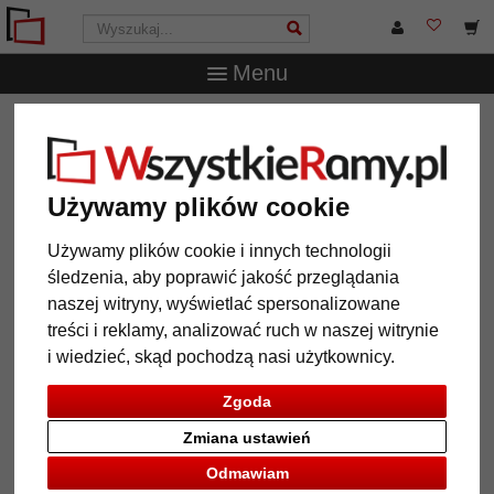
Menu
WszystkieRamy.pl
Wielkość ramy
10x15 cm
Lustro na
ścianę Périgueux
Lustro na ścianę Périgueux
Używamy plików cookie
Używamy plików cookie i innych technologii
śledzenia, aby poprawić jakość przeglądania
naszej witryny, wyświetlać spersonalizowane
treści i reklamy, analizować ruch w naszej witrynie
i wiedzieć, skąd pochodzą nasi użytkownicy.
Zgoda
Zmiana ustawień
Powrót
Dalej
Odmawiam