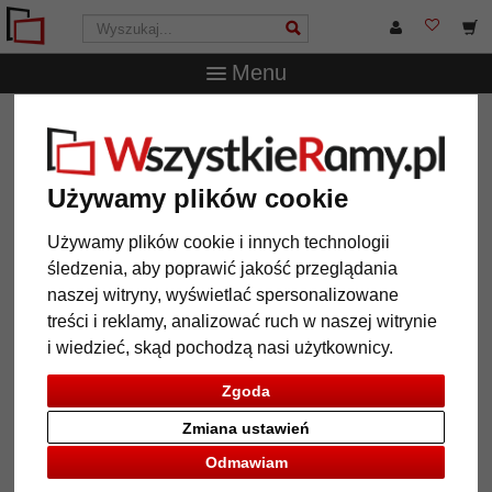
Menu
WszystkieRamy.pl
Wielkość ramy
Wszystkie formaty
Lustro na ścianę Salamat na wymiar
Lustro na ścianę Salamat na
Używamy plików cookie
wymiar
Używamy plików cookie i innych technologii
śledzenia, aby poprawić jakość przeglądania
naszej witryny, wyświetlać spersonalizowane
treści i reklamy, analizować ruch w naszej witrynie
i wiedzieć, skąd pochodzą nasi użytkownicy.
Zgoda
Zmiana ustawień
Odmawiam
Powrót
Dalej