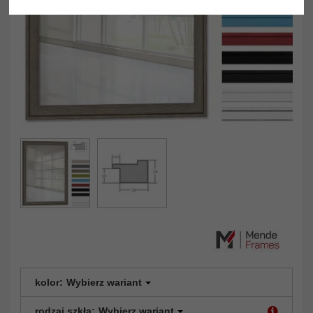
kolor:
Wybierz wariant
rodzaj szkła:
Wybierz wariant