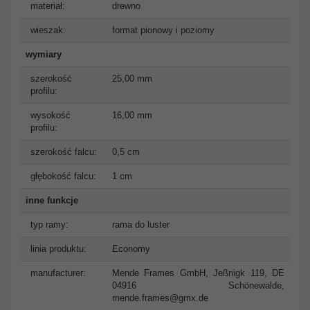
materiał:
drewno
wieszak:
format pionowy i poziomy
wymiary
szerokość
25,00 mm
profilu:
wysokość
16,00 mm
profilu:
szerokość falcu:
0,5 cm
głębokość falcu:
1 cm
inne funkcje
typ ramy:
rama do luster
linia produktu:
Economy
manufacturer:
Mende Frames GmbH, Jeßnigk 119, DE
04916 Schönewalde,
mende.frames@gmx.de