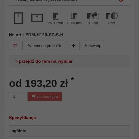
25,00 mm
16,00 mm
0,5 cm
1 cm
Nr. art.: FDM-H120-SZ-S-H
Pytania do produktu
Porównaj
» przejdź do ram na wymiar
*
od 193,20 zł
do koszyka
Specyfikacja
ogólnie