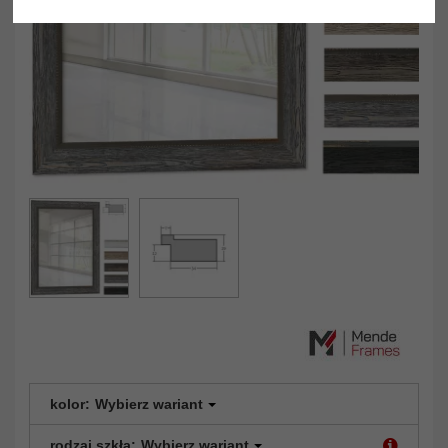
kolor:
Wybierz wariant
rodzaj szkła:
Wybierz wariant