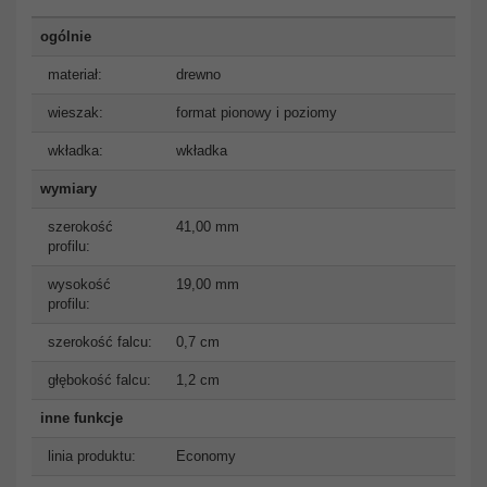
ogólnie
materiał:
drewno
wieszak:
format pionowy i poziomy
wkładka:
wkładka
wymiary
szerokość
41,00 mm
profilu:
wysokość
19,00 mm
profilu:
szerokość falcu:
0,7 cm
głębokość falcu:
1,2 cm
inne funkcje
linia produktu:
Economy