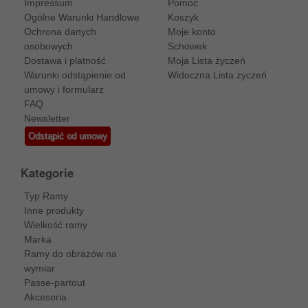
Impressum
Pomoc
Ogólne Warunki Handlowe
Koszyk
Ochrona danych
Moje konto
osobowych
Schowek
Dostawa i platność
Moja Lista życzeń
Warunki odstąpienie od
Widoczna Lista życzeń
umowy i formularz
FAQ
Newsletter
Odstąpić od umowy
Kategorie
Typ Ramy
Inne produkty
Wielkość ramy
Marka
Ramy do obrazów na
wymiar
Passe-partout
Akcesoria