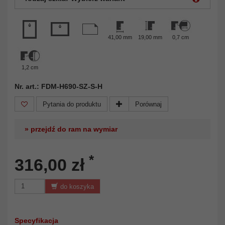
41,00 mm
19,00 mm
0,7 cm
1,2 cm
Nr. art.: FDM-H690-SZ-S-H
Pytania do produktu
Porównaj
» przejdź do ram na wymiar
*
316,00 zł
do koszyka
Specyfikacja