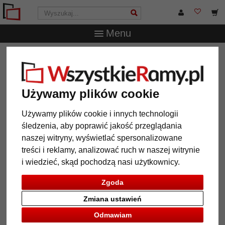
Menu
WszystkieRamy.pl
Marka
Mira
Lustro na ścianę
Toulouse
Lustro na ścianę Toulouse
Używamy plików cookie
Używamy plików cookie i innych technologii
śledzenia, aby poprawić jakość przeglądania
naszej witryny, wyświetlać spersonalizowane
treści i reklamy, analizować ruch w naszej witrynie
i wiedzieć, skąd pochodzą nasi użytkownicy.
Zgoda
Zmiana ustawień
Powrót
Dalej
Odmawiam