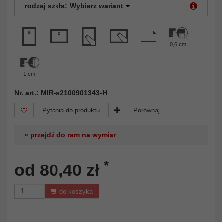
rodzaj szkła:
Wybierz wariant
0,6 cm
1 cm
Nr. art.: MIR-s2100901343-H
Pytania do produktu
Porównaj
» przejdź do ram na wymiar
*
od 80,40 zł
do koszyka