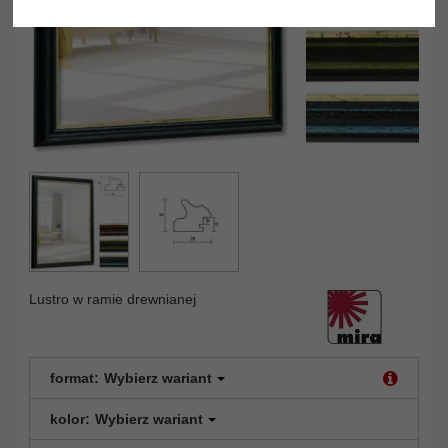
Lustro w ramie drewnianej
format:
Wybierz wariant
kolor:
Wybierz wariant