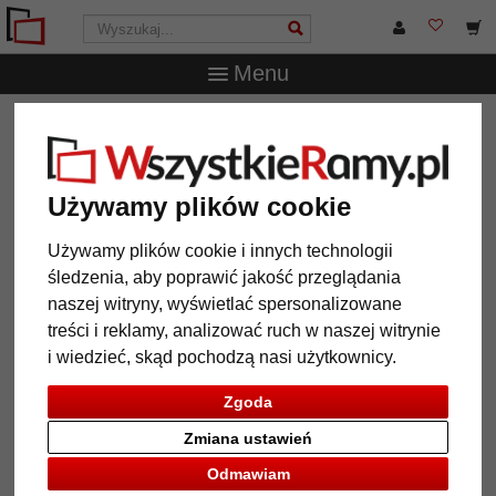
Menu
WszystkieRamy.pl
Wielkość ramy
40x50 cm
Lustro na
ścianę Toulouse
Lustro na ścianę Toulouse
Używamy plików cookie
Używamy plików cookie i innych technologii
śledzenia, aby poprawić jakość przeglądania
naszej witryny, wyświetlać spersonalizowane
treści i reklamy, analizować ruch w naszej witrynie
i wiedzieć, skąd pochodzą nasi użytkownicy.
Zgoda
Zmiana ustawień
Powrót
Dalej
Odmawiam