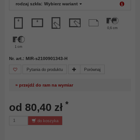
rodzaj szkła:
Wybierz wariant
0,6 cm
1 cm
Nr. art.: MIR-s2100901343-H
Pytania do produktu
Porównaj
» przejdź do ram na wymiar
*
od 80,40 zł
do koszyka