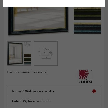
Lustro w ramie drewnianej
format:
Wybierz wariant
kolor:
Wybierz wariant