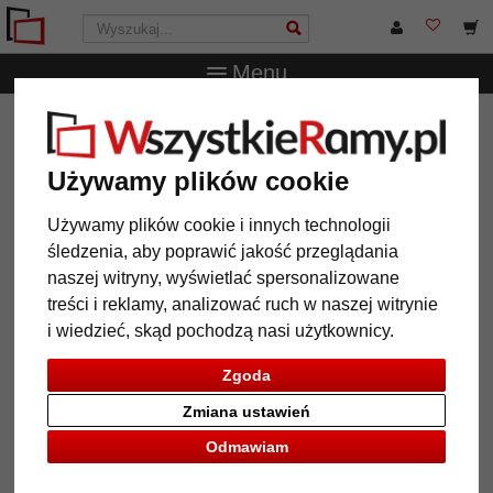
Menu
WszystkieRamy.pl
Wielkość ramy
30x30 cm
Magnetyczna ścianka z drewnianą ramą
Używamy plików cookie
Magnetyczna ścianka z drewnianą
ramą
Używamy plików cookie i innych technologii
śledzenia, aby poprawić jakość przeglądania
naszej witryny, wyświetlać spersonalizowane
treści i reklamy, analizować ruch w naszej witrynie
i wiedzieć, skąd pochodzą nasi użytkownicy.
Zgoda
Zmiana ustawień
Odmawiam