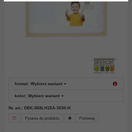
format:
Wybierz wariant
kolor:
Wybierz wariant
Nr. art.: DEK-S68LH1EA-3030-H
Pytania do produktu
Porównaj