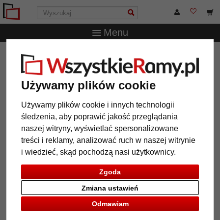
Menu
WszystkieRamy.pl
Passe-partout
Gotowe passe-partout
Multirama passe-partouts 2,5 mm, format zewn. 21x29,7
cm
Używamy plików cookie
Multirama passe-partouts 2,5 mm,
Używamy plików cookie i innych technologii
format zewn. 21x29,7 cm
śledzenia, aby poprawić jakość przeglądania
naszej witryny, wyświetlać spersonalizowane
treści i reklamy, analizować ruch w naszej witrynie
i wiedzieć, skąd pochodzą nasi użytkownicy.
Zgoda
Zmiana ustawień
Odmawiam