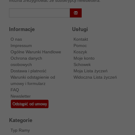
można zrezygnować ze subskrypcji newslettera.
Informacje
Usługi
O nas
Kontakt
Impressum
Pomoc
Ogólne Warunki Handlowe
Koszyk
Ochrona danych
Moje konto
osobowych
Schowek
Dostawa i platność
Moja Lista życzeń
Warunki odstąpienie od
Widoczna Lista życzeń
umowy i formularz
FAQ
Newsletter
Odstąpić od umowy
Kategorie
Typ Ramy