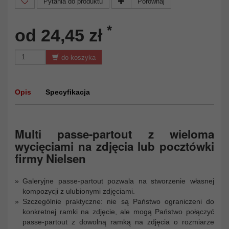
Pytania do produktu
Porównaj
*
od 24,45 zł
do koszyka
Opis
Specyfikacja
Multi passe-partout z wieloma
wycięciami na zdjęcia lub pocztówki
firmy Nielsen
Galeryjne passe-partout pozwala na stworzenie własnej
kompozycji z ulubionymi zdjęciami.
Szczególnie praktyczne: nie są Państwo ograniczeni do
konkretnej ramki na zdjęcie, ale mogą Państwo połączyć
passe-partout z dowolną ramką na zdjęcia o rozmiarze