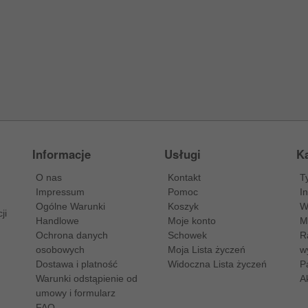
Informacje
Usługi
Ka
O nas
Kontakt
T
Impressum
Pomoc
I
Ogólne Warunki
Koszyk
W
ji
Handlowe
Moje konto
M
Ochrona danych
Schowek
R
osobowych
Moja Lista życzeń
w
Dostawa i platność
Widoczna Lista życzeń
P
Warunki odstąpienie od
A
umowy i formularz
FAQ