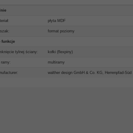
lnie
eriał:
płyta MDF
szak:
format poziomy
 funkcje
knięcie tylnej ściany:
kołki (flexpiny)
 ramy:
multiramy
ufacturer:
walther design GmbH & Co. KG, Herrenpfad-Süd 