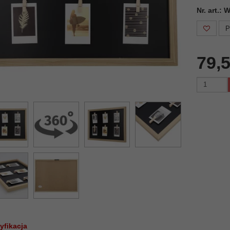
Nr. art.:
P
79,5
yfikacja