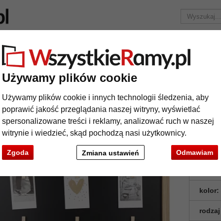
Marka
Ramy do obrazów na wymiar
Passe-partout
Akc
Tylko 25,95 zł
za wysyłkę.
Używamy plików cookie
Multiramka na 6 zdjęć Adventrue (MDF)
Używamy plików cookie i innych technologii śledzenia, aby
ltiramka na 6 zdjęć Adventrue (MDF)
poprawić jakość przeglądania naszej witryny, wyświetlać
spersonalizowane treści i reklamy, analizować ruch w naszej
witrynie i wiedzieć, skąd pochodzą nasi użytkownicy.
Zgoda
Odmawiam
Zmiana ustawień
format
kolor:
rodzaj
t
Dalej