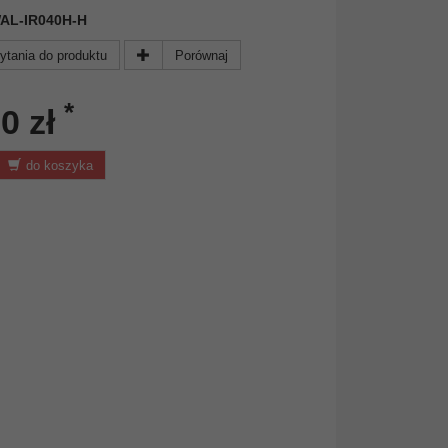
 WAL-IR040H-H
ytania do produktu
Porównaj
*
0 zł
do koszyka