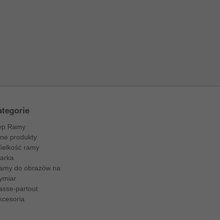
tegorie
yp Ramy
nne produkty
ielkość ramy
arka
amy do obrazów na
ymiar
asse-partout
kcesoria