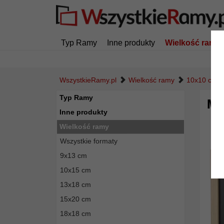
Typ Ramy
Inne produkty
Wielkość ramy
WszystkieRamy.pl
Wielkość ramy
10x10 cm
Typ Ramy
Mu
Inne produkty
Wielkość ramy
Wszystkie formaty
9x13 cm
10x15 cm
13x18 cm
15x20 cm
18x18 cm
Powró