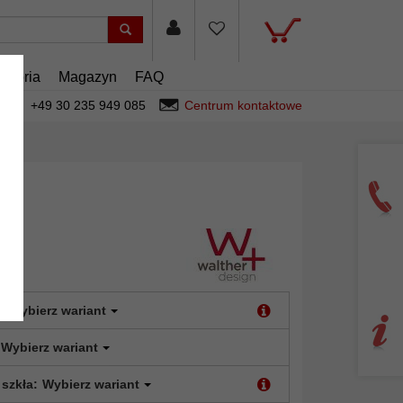
esoria
Magazyn
FAQ
+49 30 235 949 085
Centrum kontaktowe
:
Wybierz wariant
Wybierz wariant
 szkła:
Wybierz wariant